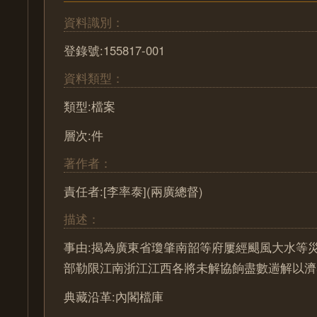
資料識別：
登錄號:155817-001
資料類型：
類型:檔案
層次:件
著作者：
責任者:[李率泰](兩廣總督)
描述：
事由:揭為廣東省瓊肇南韶等府屢經颶風大水等
部勒限江南浙江江西各將未解協餉盡數遄解以濟
典藏沿革:內閣檔庫