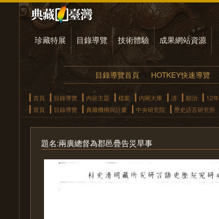
珍藏特展
目錄導覽
技術體驗
成果網站資源
目錄導覽首頁
HOTKEY快速導覽
首頁
目錄導覽
內容主題
檔案
內閣大庫
清
順治
12年
首頁
目錄導覽
典藏機構與計畫
中央研究院
歷史語言研究所
題名:兩廣總督為郡邑疊告災旱事