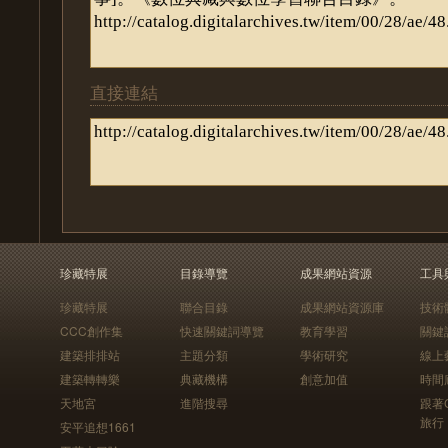
直接連結
珍藏特展
目錄導覽
成果網站資源
工具
珍藏特展
聯合目錄
成果網站資源庫
技術
CCC創作集
快速關鍵詞導覽
教育學習
關鍵
建築排排站
主題分類
學術研究
線上
建築轉轉樂
典藏機構
創意加值
時間
天地宮
進階搜尋
跟著
旅行
安平追想1661