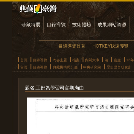
珍藏特展
目錄導覽
技術體驗
成果網站資源
目錄導覽首頁
HOTKEY快速導覽
首頁
目錄導覽
內容主題
檔案
內閣大庫
清
嘉慶
15年
首頁
目錄導覽
典藏機構與計畫
中央研究院
歷史語言研究所
題名:工部為學習司官期滿由