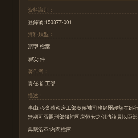
資料識別：
登錄號:153877-001
資料類型：
類型:檔案
層次:件
著作者：
責任者:工部
描述：
事由:移會稽察房工部奏候補司務額爾經額在部
無期可否照刑部候補司庫恒安之例將該員以臣部
典藏沿革:內閣檔庫