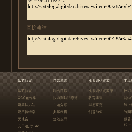
直接連結
珍藏特展
目錄導覽
成果網站資源
工具
珍藏特展
聯合目錄
成果網站資源庫
技術
CCC創作集
快速關鍵詞導覽
教育學習
關鍵
建築排排站
主題分類
學術研究
線上
建築轉轉樂
典藏機構
創意加值
時間
天地宮
進階搜尋
跟著
旅行
安平追想1661