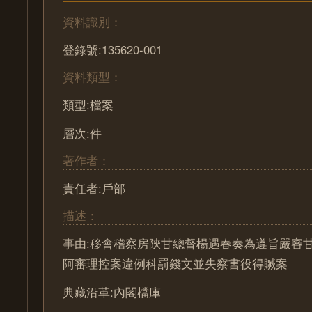
資料識別：
登錄號:135620-001
資料類型：
類型:檔案
層次:件
著作者：
責任者:戶部
描述：
事由:移會稽察房陝甘總督楊遇春奏為遵旨嚴審
阿審理控案違例科罰錢文並失察書役得贓案
典藏沿革:內閣檔庫