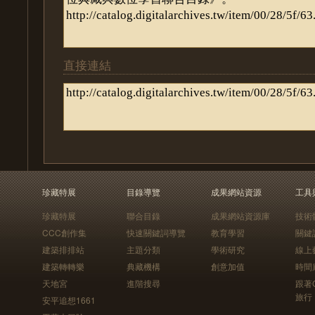
直接連結
珍藏特展
目錄導覽
成果網站資源
工具
珍藏特展
聯合目錄
成果網站資源庫
技術
CCC創作集
快速關鍵詞導覽
教育學習
關鍵
建築排排站
主題分類
學術研究
線上
建築轉轉樂
典藏機構
創意加值
時間
天地宮
進階搜尋
跟著
旅行
安平追想1661