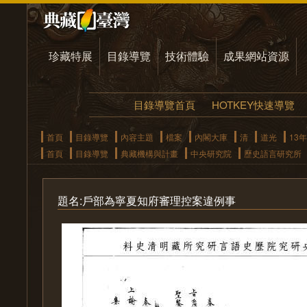
珍藏特展
目錄導覽
技術體驗
成果網站資源
目錄導覽首頁
HOTKEY快速導覽
首頁
目錄導覽
內容主題
檔案
內閣大庫
清
道光
13年
首頁
目錄導覽
典藏機構與計畫
中央研究院
歷史語言研究所
題名:戶部為寧夏知府審理控案違例事