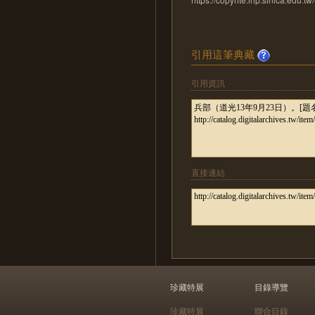
引用這筆典藏
引用資訊
直接連結
珍藏特展
目錄導覽
珍藏特展
聯合目錄