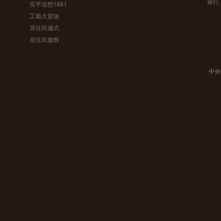
旅行
安平追想1661
工藝大冒險
原住民儀式
原住民服飾
中央