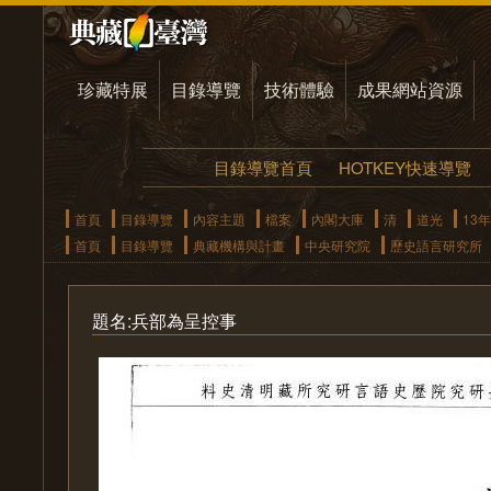
珍藏特展
目錄導覽
技術體驗
成果網站資源
目錄導覽首頁
HOTKEY快速導覽
首頁
目錄導覽
內容主題
檔案
內閣大庫
清
道光
13年
首頁
目錄導覽
典藏機構與計畫
中央研究院
歷史語言研究所
題名:兵部為呈控事