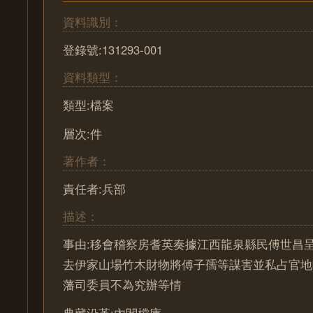
資料識別：
登錄號:131293-001
資料類型：
類型:檔案
層次:件
著作者：
責任者:兵部
描述：
事由:移會稽察房耆英奏據江西龍泉縣民傅世昌
去伊家山場竹木財物將傅子孺等謀害並私占官地
藩司委員不為究辦等情