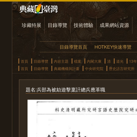
珍藏特展
目錄導覽
技術體驗
成果網站資源
目錄導覽首頁
HOTKEY快速導覽
首頁
目錄導覽
內容主題
檔案
內閣大庫
清
道光
13年
首頁
目錄導覽
典藏機構與計畫
中央研究院
歷史語言研究所
題名:兵部為被劾遊擊稟訐總兵應革職