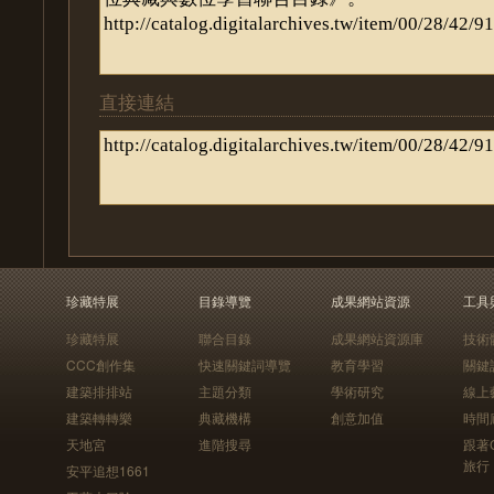
直接連結
珍藏特展
目錄導覽
成果網站資源
工具
珍藏特展
聯合目錄
成果網站資源庫
技術
CCC創作集
快速關鍵詞導覽
教育學習
關鍵
建築排排站
主題分類
學術研究
線上
建築轉轉樂
典藏機構
創意加值
時間
天地宮
進階搜尋
跟著
旅行
安平追想1661