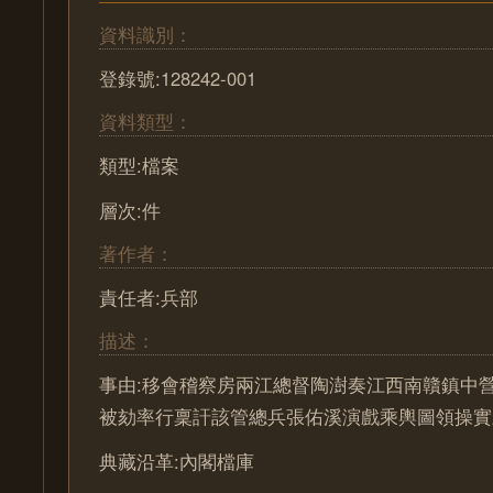
資料識別：
登錄號:128242-001
資料類型：
類型:檔案
層次:件
著作者：
責任者:兵部
描述：
事由:移會稽察房兩江總督陶澍奏江西南贛鎮中
被劾率行稟訐該管總兵張佑溪演戲乘輿圖領操實
典藏沿革:內閣檔庫