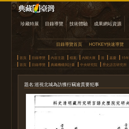
珍藏特展
目錄導覽
技術體驗
成果網站資源
目錄導覽首頁
HOTKEY快速導覽
首頁
目錄導覽
內容主題
檔案
內閣大庫
清
嘉慶
15年
首頁
目錄導覽
典藏機構與計畫
中央研究院
歷史語言研究所
題名:巡視北城為訪獲行竊逾貫要犯事