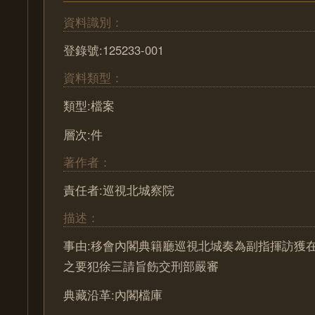
資料識別：
登錄號:125233-001
資料類型：
類型:檔案
層次:件
著作者：
責任者:巡視北城察院
描述：
事由:移會內閣典籍廳巡視北城奏為副指揮訪獲
之要犯徐三請旨飭交刑部嚴審
典藏沿革:內閣檔庫