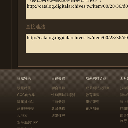
直接連結
珍藏特展
目錄導覽
成果網站資源
工具
珍藏特展
聯合目錄
成果網站資源庫
技術
CCC創作集
快速關鍵詞導覽
教育學習
關鍵
建築排排站
主題分類
學術研究
線上
建築轉轉樂
典藏機構
創意加值
時間
天地宮
進階搜尋
跟著
旅行
安平追想1661