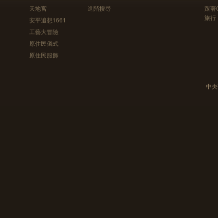
天地宮
進階搜尋
跟著
旅行
安平追想1661
工藝大冒險
原住民儀式
原住民服飾
中央