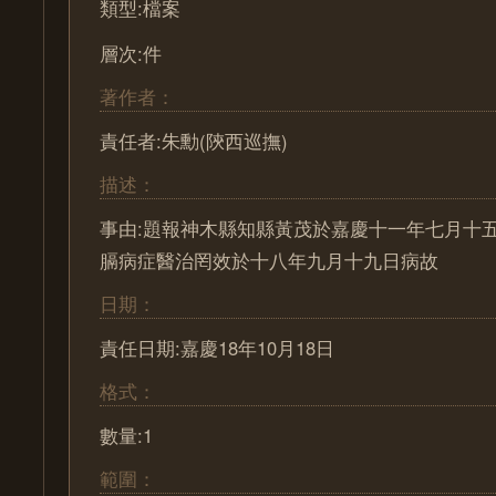
類型:檔案
層次:件
著作者：
責任者:朱勳(陝西巡撫)
描述：
事由:題報神木縣知縣黃茂於嘉慶十一年七月十
膈病症醫治罔效於十八年九月十九日病故
日期：
責任日期:嘉慶18年10月18日
格式：
數量:1
範圍：