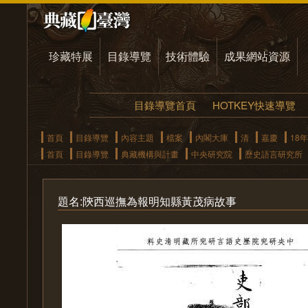
珍藏特展
目錄導覽
技術體驗
成果網站資源
目錄導覽首頁
HOTKEY快速導覽
首頁
目錄導覽
內容主題
檔案
內閣大庫
清
嘉慶
18年
首頁
目錄導覽
典藏機構與計畫
中央研究院
歷史語言研究所
題名:陝西巡撫為報明知縣黃茂病故事