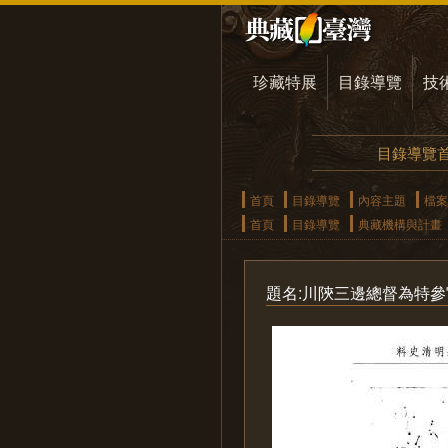
珍藏特展
目錄導覽
技
目錄導覽
首頁
目錄導覽
內容主題
檔案
首頁
目錄導覽
典藏機構與計畫
題名:川陝三邊總督為特