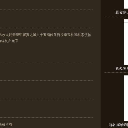
題名:
巖邑收火耗索里甲審實之贓六十五兩餘又衙役李玉枝等科索侵扣
自縊杖亦允宜
題名:
版權所有
題名:羅繪錦