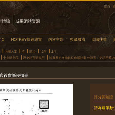
首頁
術體驗
成果網站資源
首頁
HOTKEY快速導覽
內容主題
典藏機構
進階搜尋
內閣大庫
清
順治
12年
2月
中央研究院
歷史語言研究所
珍藏歷史文物數位典藏計畫 分項五：史語所藏
參官役貪贓侵扣事
評分與驗證
請為這筆數