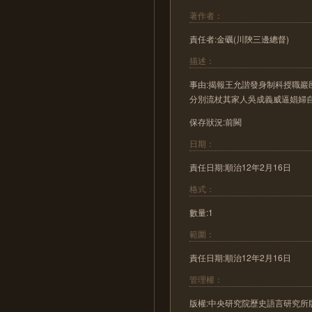
著作者：
責任者:金礪(川陝三邊總督)
描述：
事由:揭報王允諧發身制科授職
分別流杖其家人吳成義威逼娼婦
保存狀況:前闕
日期：
責任日期:順治12年2月16日
格式：
數量:1
範圍：
責任日期:順治12年2月16日
管理權：
版權:中央研究院歷史語言研究所