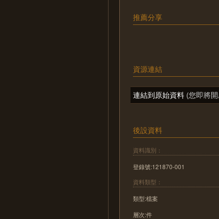
推薦分享
資源連結
連結到原始資料
(您即將開
後設資料
資料識別：
登錄號:121870-001
資料類型：
類型:檔案
層次:件