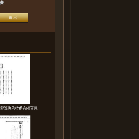
直隸巡撫為特參貪縱官員