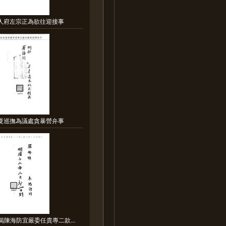
宗人府左宗正為欲往迎接事
寧夏巡撫為議處貪暴營弁事
揭陳海防宜嚴委任貴專二款...