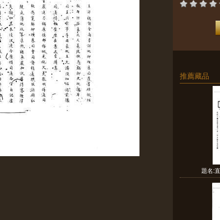
推薦藏品
題名: