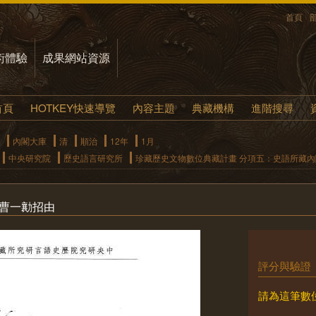
首頁
術體驗
成果網站資源
首頁
HOTKEY快速導覽
內容主題
典藏機構
進階搜尋
內閣大庫
清
順治
12年
1月
中央研究院
歷史語言研究所
珍藏歷史文物數位典藏計畫 分項五：史語所藏
案曹一勷招由
評分與驗證
請為這筆數