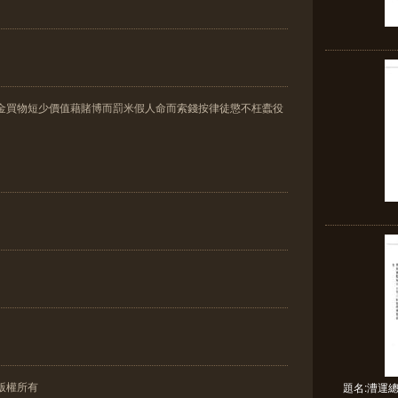
多金買物短少價值藉賭博而罰米假人命而索錢按律徒懲不枉蠹役
版權所有
題名:漕運