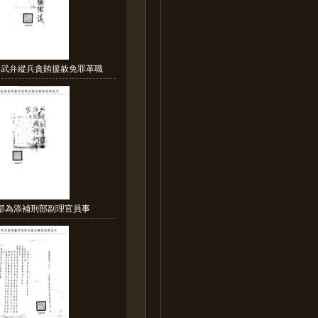
為武弁縱兵貪賄援赦免罪革職
吏部為添補刑部副理官員事