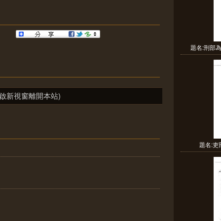
題名:刑部
啟新視窗離開本站)
題名: