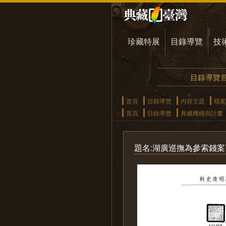
珍藏特展
目錄導覽
技
目錄導覽
首頁
目錄導覽
內容主題
檔案
首頁
目錄導覽
典藏機構與計畫
題名:湖廣巡撫為參索錢