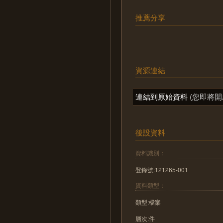
推薦分享
資源連結
連結到原始資料
(您即將開
後設資料
資料識別：
登錄號:121265-001
資料類型：
類型:檔案
層次:件