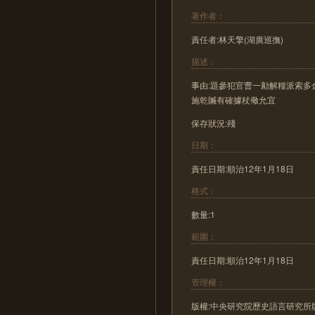
著作者：
責任者:林天擎(湖廣巡撫)
描述：
事由:題參犯官曹一勷解糧派索
施乾贓有確據杖儆允宜
保存狀況:殘
日期：
責任日期:順治12年1月18日
格式：
數量:1
範圍：
責任日期:順治12年1月18日
管理權：
版權:中央研究院歷史語言研究所