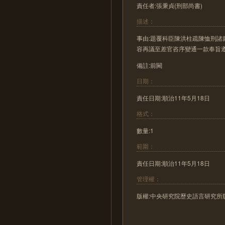
責任者:張秉貞(刑部尚書)
描述：
事由:題覆科臣陳洪柱疏陳恤刑
容再議至差官咨序變通一款奉旨
備註:前闕
日期：
責任日期:順治11年5月18日
格式：
數量:1
範圍：
責任日期:順治11年5月18日
管理權：
版權:中央研究院歷史語言研究所