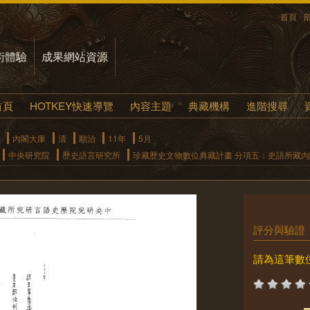
首頁
術體驗
成果網站資源
首頁
HOTKEY快速導覽
內容主題
典藏機構
進階搜尋
內閣大庫
清
順治
11年
5月
中央研究院
歷史語言研究所
珍藏歷史文物數位典藏計畫 分項五：史語所藏
評分與驗證
請為這筆數