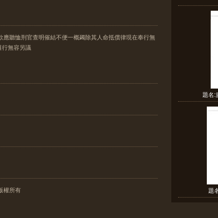
諸款應聽恤刑官查明催結不便一概蠲除其人命抵償律現在奉行無
遵行無容另議
題名
版權所有
題