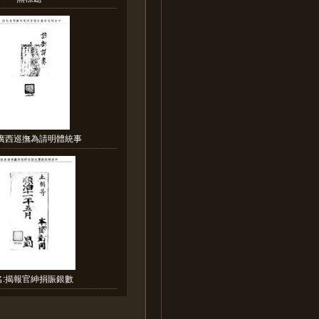
:廣西巡撫為請明體統事
名:揭報官紳捐賑銀數