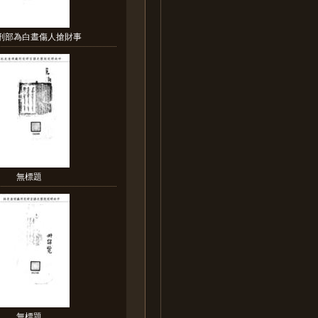
:刑部為白晝傷人搶財事
無標題
無標題