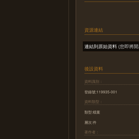
資源連結
連結到原始資料
(您即將開
後設資料
資料識別：
登錄號:119935-001
資料類型：
類型:檔案
層次:件
著作者：