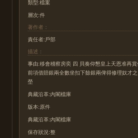
類型:檔案
層次:件
著作者：
責任者:戶部
描述：
事由:移會稽察房奕 四 貝奏仰懇皇上天恩准再
前項借賠銀兩全數坐扣下餘銀兩俾得修理奴才之
塋
典藏沿革:內閣檔庫
版本:原件
典藏沿革:內閣檔庫
保存狀況:整