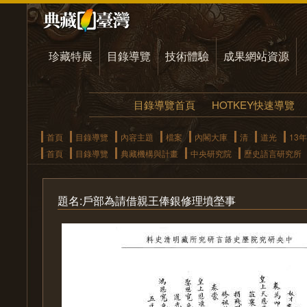
珍藏特展
目錄導覽
技術體驗
成果網站資源
目錄導覽首頁
HOTKEY快速導覽
首頁
目錄導覽
內容主題
檔案
內閣大庫
清
道光
13年
首頁
目錄導覽
典藏機構與計畫
中央研究院
歷史語言研究所
題名:戶部為請借親王俸銀修理墳塋事