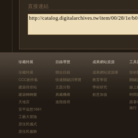
直接連結
珍藏特展
目錄導覽
成果網站資源
工具
珍藏特展
聯合目錄
成果網站資源庫
技術
CCC創作集
快速關鍵詞導覽
教育學習
關鍵
建築排排站
主題分類
學術研究
線上
建築轉轉樂
典藏機構
創意加值
時間
天地宮
進階搜尋
跟著
旅行
安平追想1661
工藝大冒險
原住民儀式
原住民服飾