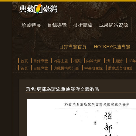
珍藏特展
目錄導覽
技術體驗
成果網站資源
目錄導覽首頁
HOTKEY快速導覽
首頁
目錄導覽
內容主題
檔案
內閣大庫
清
順治
12年
首頁
目錄導覽
典藏機構與計畫
中央研究院
歷史語言研究所
題名:吏部為請添兼通滿漢文義教習