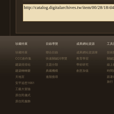
珍藏特展
目錄導覽
成果網站資源
工具
珍藏特展
聯合目錄
成果網站資源庫
技術
CCC創作集
快速關鍵詞導覽
教育學習
關鍵
建築排排站
主題分類
學術研究
線上
建築轉轉樂
典藏機構
創意加值
時間
天地宮
進階搜尋
跟著
旅行
安平追想1661
工藝大冒險
原住民儀式
原住民服飾