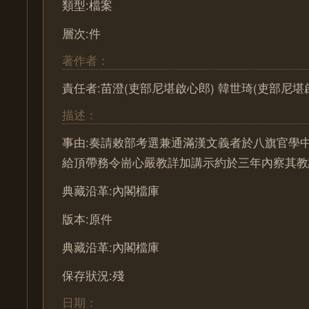
類型:檔案
層次:件
著作者：
責任者:苗澄(吏部尼堪啟心郎) 韓世琦(吏部尼堪
描述：
事由:奏請敕部考選兼通滿漢文義者於八旗官學
給頂帶務令耑心嚴教詳加講示約於三年內察其教
典藏沿革:內閣檔庫
版本:原件
典藏沿革:內閣檔庫
保存狀況:殘
日期：