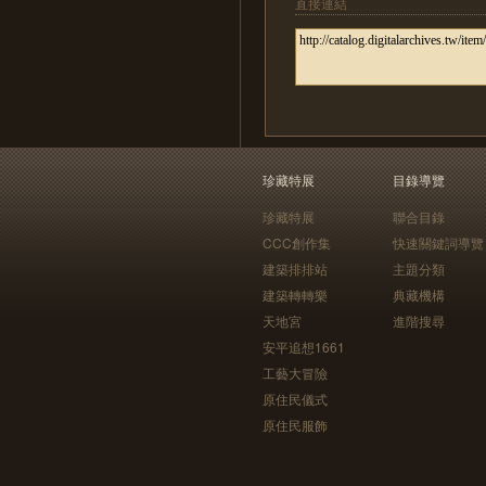
直接連結
珍藏特展
目錄導覽
珍藏特展
聯合目錄
CCC創作集
快速關鍵詞導覽
建築排排站
主題分類
建築轉轉樂
典藏機構
天地宮
進階搜尋
安平追想1661
工藝大冒險
原住民儀式
原住民服飾