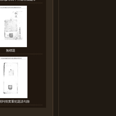
無標題
:開列情實重犯題請勾除