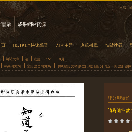
首頁
術體驗
成果網站資源
首頁
HOTKEY快速導覽
內容主題
典藏機構
進階搜尋
內閣大庫
清
嘉慶
15年
9月
中央研究院
歷史語言研究所
珍藏歷史文物數位典藏計畫 分項五：史語所藏
評分與驗證
請為這筆數