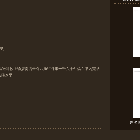
史)
部造送科抄上諭摺奏咨呈併八旗咨行事一千六十件俱在限內完結
依限進呈
題名