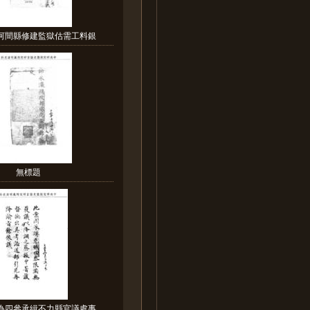
報河間縣修建監獄估需工料銀
無標題
部為四參承緝不力縣官議處事