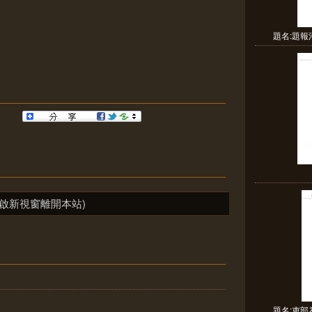
題名:題
啟新視窗離開本站)
題名:吏