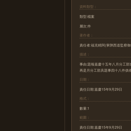
資料類型：
類型:檔案
層次:件
著作者：
責任者:福克精阿(掌陝西道監察御
描述：
事由:題報嘉慶十五年八月分工
再是月分工部具題事四十八件俱
日期：
責任日期:嘉慶15年9月29日
格式：
數量:1
範圍：
責任日期:嘉慶15年9月29日