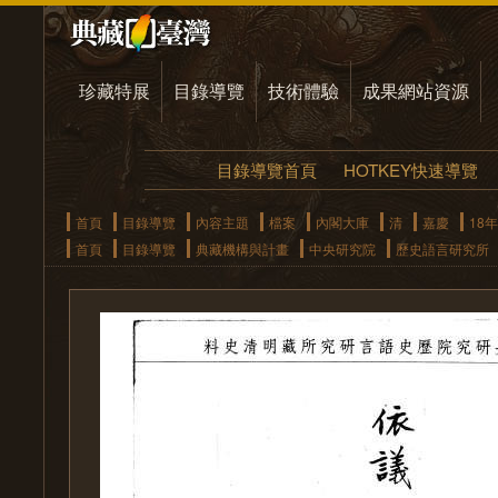
珍藏特展
目錄導覽
技術體驗
成果網站資源
目錄導覽首頁
HOTKEY快速導覽
首頁
目錄導覽
內容主題
檔案
內閣大庫
清
嘉慶
18年
首頁
目錄導覽
典藏機構與計畫
中央研究院
歷史語言研究所