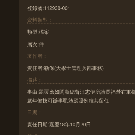
登錄號:112938-001
資料類型：
類型:檔案
層次:件
著作者：
責任者:勒保(大學士管理兵部事務)
描述：
事由:題覆應如閩浙總督汪志伊所請長福營右軍
歲年健技可辦事黽勉應照例准其留任
日期：
責任日期:嘉慶18年10月20日