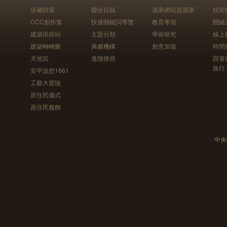
珍藏特展
聯合目錄
成果網站資源庫
技術
CCC創作集
快速關鍵詞導覽
教育學習
關鍵
建築排排站
主題分類
學術研究
線上
建築轉轉樂
典藏機構
創意加值
時間
天地宮
進階搜尋
跟著
旅行
安平追想1661
工藝大冒險
原住民儀式
原住民服飾
中央