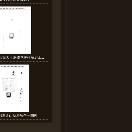
欽派大臣承修孝陵茶膳房工...
戶部為金山縣漕項全完開復