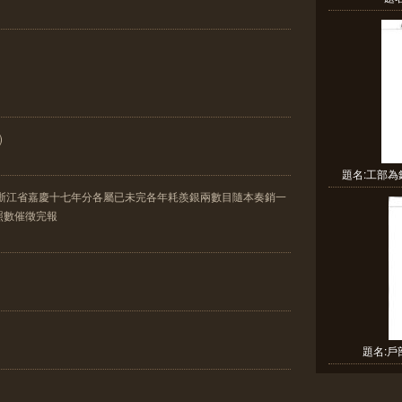
)
題名:工部為
題浙江省嘉慶十七年分各屬已未完各年耗羨銀兩數目隨本奏銷一
照數催徵完報
題名: