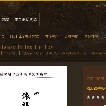
首頁
術體驗
成果網站資源
首頁
HOTKEY快速導覽
內容主題
典藏機構
進階搜尋
內閣大庫
清
嘉慶
18年
10月
中央研究院
歷史語言研究所
珍藏歷史文物數位典藏計畫 分項五：史語所藏
評分與驗證
請為這筆數