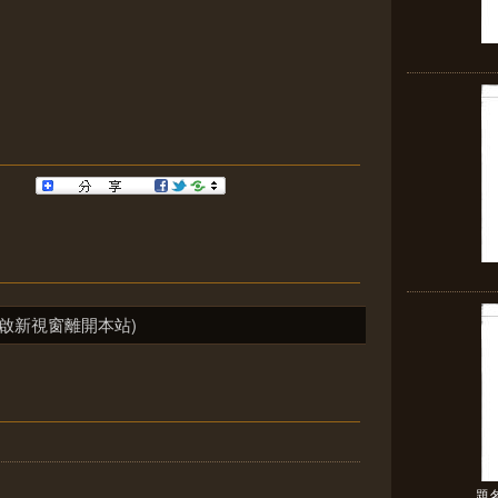
啟新視窗離開本站)
題