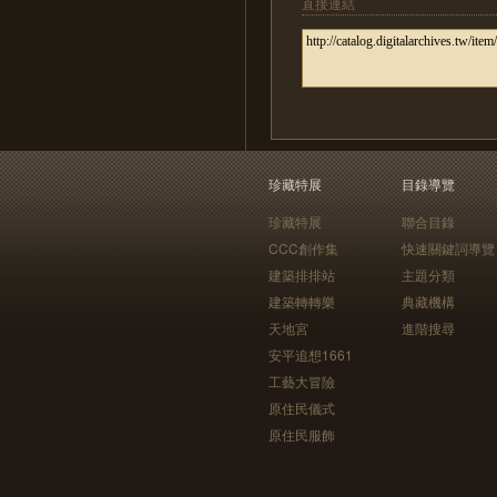
直接連結
珍藏特展
目錄導覽
珍藏特展
聯合目錄
CCC創作集
快速關鍵詞導覽
建築排排站
主題分類
建築轉轉樂
典藏機構
天地宮
進階搜尋
安平追想1661
工藝大冒險
原住民儀式
原住民服飾