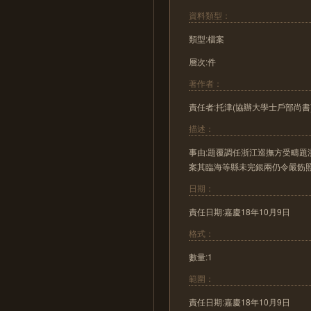
資料類型：
類型:檔案
層次:件
著作者：
責任者:托津(協辦大學士戶部尚書
描述：
事由:題覆調任浙江巡撫方受疇
案其臨海等縣未完銀兩仍令嚴飭
日期：
責任日期:嘉慶18年10月9日
格式：
數量:1
範圍：
責任日期:嘉慶18年10月9日