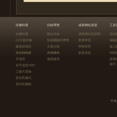
珍藏特展
目錄導覽
成果網站資源
工具
珍藏特展
聯合目錄
成果網站資源庫
技術
CCC創作集
快速關鍵詞導覽
教育學習
關鍵
建築排排站
主題分類
學術研究
線上
建築轉轉樂
典藏機構
創意加值
時間
天地宮
進階搜尋
跟著
旅行
安平追想1661
工藝大冒險
原住民儀式
原住民服飾
中央