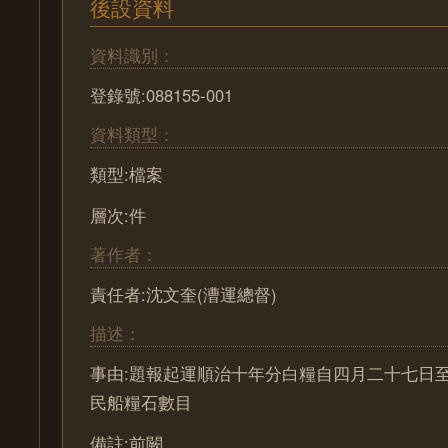
後設資料
資料識別：
登錄號:088155-001
資料類型：
類型:檔案
層次:件
著作者：
責任者:沈文奎(漕運總督)
描述：
事由:題報起運順治十年分白糧自四月二十七日
民船糧石數目
備註:前闕