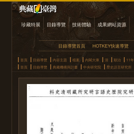
珍藏特展
目錄導覽
技術體驗
成果網站資源
目錄導覽首頁
HOTKEY快速導覽
首頁
目錄導覽
內容主題
檔案
內閣大庫
清
順治
11年
首頁
目錄導覽
典藏機構與計畫
中央研究院
歷史語言研究所