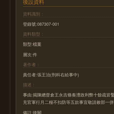
後設資料
資料識別：
登錄號:087307-001
資料類型：
類型:檔案
層次:件
著作者：
責任者:張王治(刑科右給事中)
描述：
事由:揭陳總督倉王永吉條奏漕政利弊十餘疏皆
充官軍行月二糧不扣防等五款事宜敬請敕部一併
備註:後闕