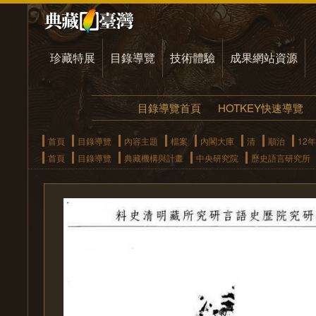
珍藏特展
目錄導覽
技術體驗
成果網站資源
目錄導覽首頁
HOTKEY快速導覽
首頁
目錄導覽
內容主題
檔案
內閣大庫
清
順治
12年
首頁
目錄導覽
典藏機構與計畫
中央研究院
歷史語言研究所