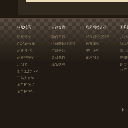
珍藏特展
目錄導覽
成果網站資源
工具
珍藏特展
聯合目錄
成果網站資源庫
技術
CCC創作集
快速關鍵詞導覽
教育學習
關鍵
建築排排站
主題分類
學術研究
線上
建築轉轉樂
典藏機構
創意加值
時間
天地宮
進階搜尋
跟著
旅行
安平追想1661
工藝大冒險
原住民儀式
原住民服飾
中央