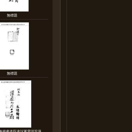
無標題
無標題
略揭參道臣違誤軍需請旨議...