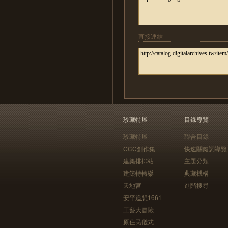
直接連結
珍藏特展
目錄導覽
珍藏特展
聯合目錄
CCC創作集
快速關鍵詞導覽
建築排排站
主題分類
建築轉轉樂
典藏機構
天地宮
進階搜尋
安平追想1661
工藝大冒險
原住民儀式