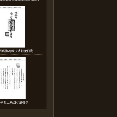
陝西巡撫為報決過賊犯日期
:平西王為固守成都事