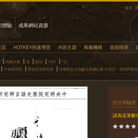
首頁
術體驗
成果網站資源
首頁
HOTKEY快速導覽
內容主題
典藏機構
進階搜尋
內閣大庫
清
順治
12年
7月
中央研究院
歷史語言研究所
珍藏歷史文物數位典藏計畫 分項五：史語所藏
評分與驗證
請為這筆數