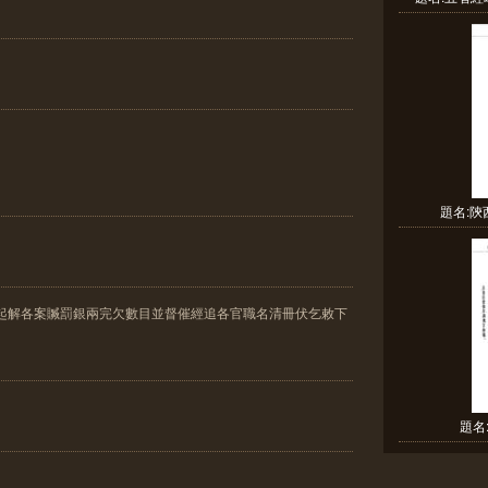
題名:
追起解各案贓罰銀兩完欠數目並督催經追各官職名清冊伏乞敕下
題名