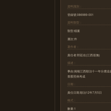
資料識別：
登錄號:086989-001
資料類型：
類型:檔案
層次:件
著作者：
責任者:郎廷佐(江西巡撫)
描述：
事由:揭報江西順治十一年分應
查覈照例考成
日期：
責任日期:順治12年7月5日
格式：
數量:1