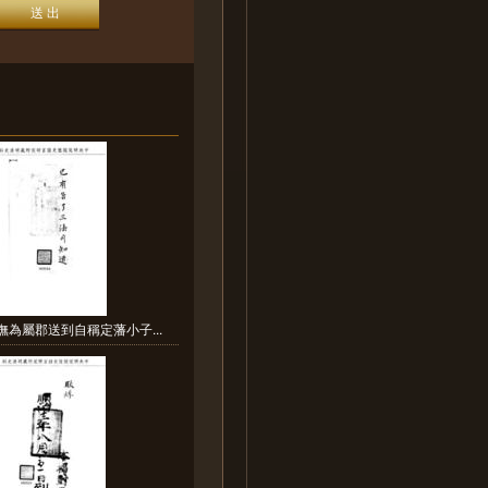
撫為屬郡送到自稱定藩小子...