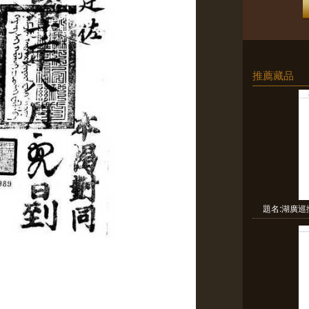
推薦藏品
題名:湖廣巡