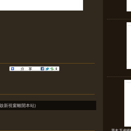
啟新視窗離開本站)
題名:五省經