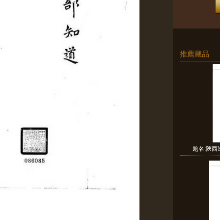
推薦藏品
題名:陝