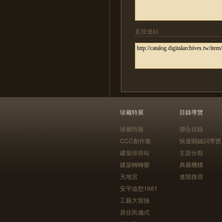
直接連結
珍藏特展
目錄導覽
珍藏特展
聯合目錄
CCC創作集
快速關鍵詞導覽
建築排排站
主題分類
建築轉轉樂
典藏機構
天地宮
進階搜尋
安平追想1661
工藝大冒險
原住民儀式