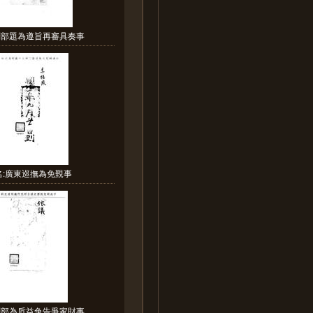
刑部題為遵旨再審具奏事
名:廣東巡撫為免覲事
刑部為卮益兔告爭家財事