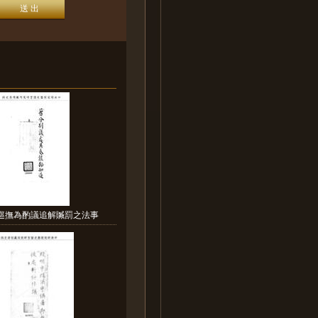
西巡撫為酌議追解贓罰之法事