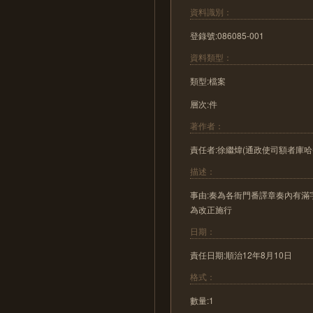
資料識別：
登錄號:086085-001
資料類型：
類型:檔案
層次:件
著作者：
責任者:徐繼煒(通政使司額者庫哈
描述：
事由:奏為各衙門番譯章奏內有
為改正施行
日期：
責任日期:順治12年8月10日
格式：
數量:1