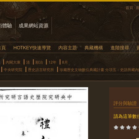
首頁
術體驗
成果網站資源
首頁
HOTKEY快速導覽
內容主題
典藏機構
進階搜尋
內閣大庫
清
順治
12年
8月
中央研究院
歷史語言研究所
珍藏歷史文物數位典藏計畫 分項五：史語所藏
評分與驗證
請為這筆數