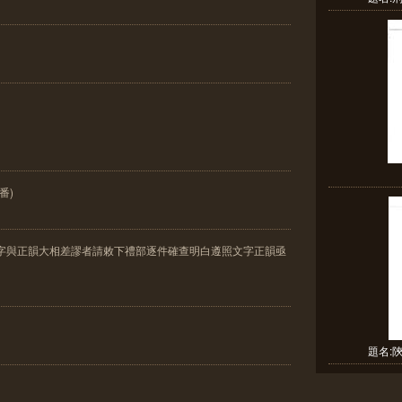
番)
滿字與正韻大相差謬者請敕下禮部逐件確查明白遵照文字正韻亟
題名: