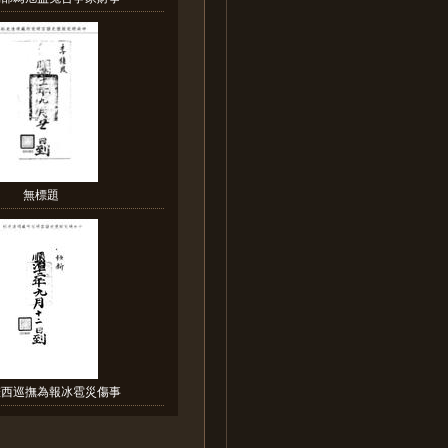
無標題
陝西巡撫為報冰雹災傷事