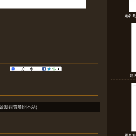
題名:
題
啟新視窗離開本站)
題名: