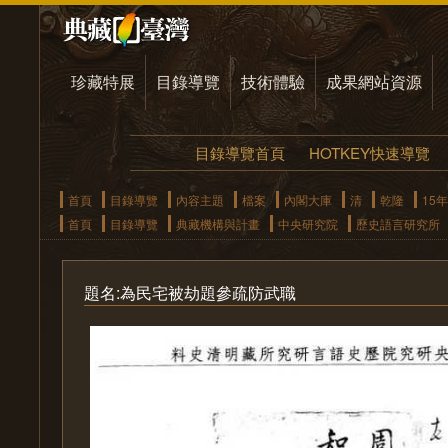
珍藏特展
目錄導覽
技術體驗
成果網站資源
目錄導覽首頁
HOTKEY快速導覽
首頁
目錄導覽
內容主題
檔案
內閣大庫
清
乾隆
15年
首頁
目錄導覽
典藏機構與計畫
中央研究院
歷史語言研究所
題名:為民宅被劫題參疏防武職