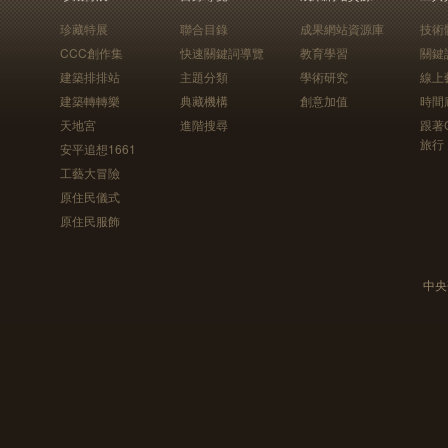
珍藏特展
聯合目錄
成果網站資源庫
技術
CCC創作集
快速關鍵詞導覽
教育學習
關鍵
建築排排站
主題分類
學術研究
線上
建築轉轉樂
典藏機構
創意加值
時間
天地宮
進階搜尋
跟著
旅行
安平追想1661
工藝大冒險
原住民儀式
原住民服飾
中央