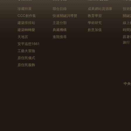
珍藏特展
聯合目錄
成果網站資源庫
技術
CCC創作集
快速關鍵詞導覽
教育學習
關鍵
建築排排站
主題分類
學術研究
線上
建築轉轉樂
典藏機構
創意加值
時間
天地宮
進階搜尋
跟著
旅行
安平追想1661
工藝大冒險
原住民儀式
原住民服飾
中央