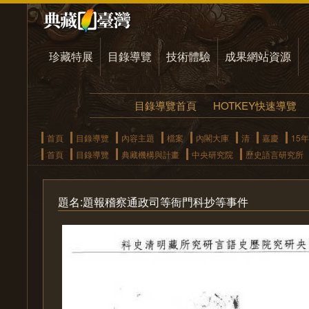
珍藏特展
目錄導覽
技術體驗
成果網站資源
目錄導覽首頁
HOTKEY快速導覽
首頁
目錄導覽
內容主題
檔案
內閣大庫
清
嘉慶
15年
首頁
目錄導覽
典藏機構與計畫
中央研究院
歷史語言研究所
題名:題報稽察通政司等衙門科抄等事件