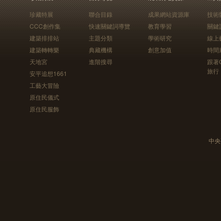
珍藏特展
聯合目錄
成果網站資源庫
技術
CCC創作集
快速關鍵詞導覽
教育學習
關鍵
建築排排站
主題分類
學術研究
線上
建築轉轉樂
典藏機構
創意加值
時間
天地宮
進階搜尋
跟著
旅行
安平追想1661
工藝大冒險
原住民儀式
原住民服飾
中央