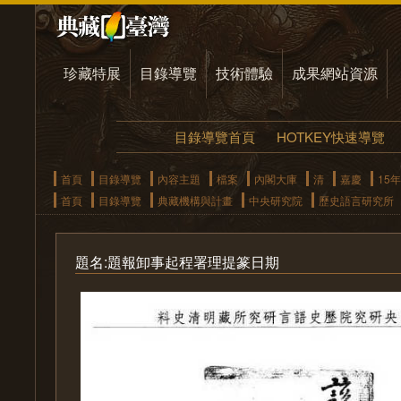
珍藏特展
目錄導覽
技術體驗
成果網站資源
目錄導覽首頁
HOTKEY快速導覽
首頁
目錄導覽
內容主題
檔案
內閣大庫
清
嘉慶
15年
首頁
目錄導覽
典藏機構與計畫
中央研究院
歷史語言研究所
題名:題報卸事起程署理提篆日期