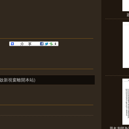
啟新視窗離開本站)
題名:刑部為