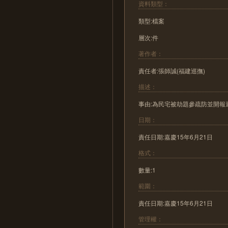
資料類型：
類型:檔案
層次:件
著作者：
責任者:張師誠(福建巡撫)
描述：
事由:為民宅被劫題參疏防並開報
日期：
責任日期:嘉慶15年6月21日
格式：
數量:1
範圍：
責任日期:嘉慶15年6月21日
管理權：