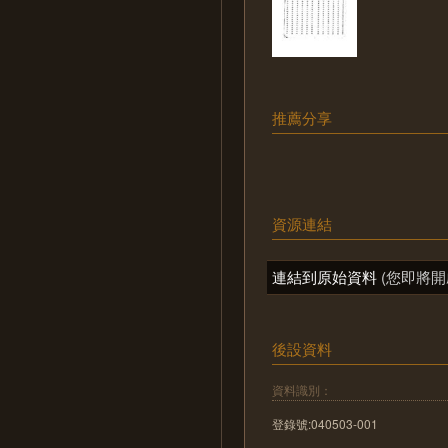
推薦分享
資源連結
連結到原始資料
(您即將開
後設資料
資料識別：
登錄號:040503-001