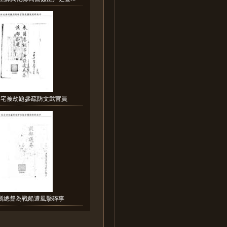
民宅被劫題參疏防文武官員
閩浙總督為戰船遭風擊碎事