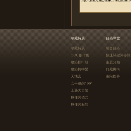
珍藏特展
目錄導覽
珍藏特展
聯合目錄
CCC創作集
快速關鍵詞導覽
建築排排站
主題分類
建築轉轉樂
典藏機構
天地宮
進階搜尋
安平追想1661
工藝大冒險
原住民儀式
原住民服飾