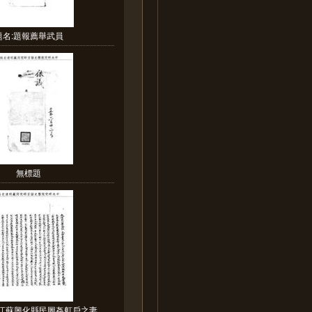
題名:題報薦舉武員
無標題
江蘇興化縣民圖姦舡戶之妻...