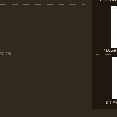
題名:為
遲延文職
題名: