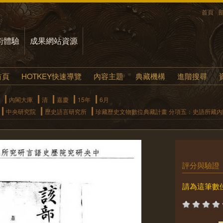
首頁
術體驗
成果網站資源
首頁
HOTKEY快速導覽
內容主題
典藏機構
進階搜尋
內閣大庫
清
嘉慶
15年
6月
中央研究院
歷史語言研究所
珍藏歷史文物數位典藏計畫 分項五：史語所藏
評分與驗證
請為這筆數