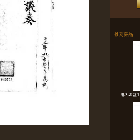
推薦藏品
題名:為監