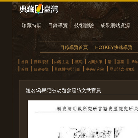
珍藏特展
目錄導覽
技術體驗
成果網站資源
目錄導覽首頁
HOTKEY快速導覽
首頁
目錄導覽
內容主題
檔案
內閣大庫
清
嘉慶
15年
首頁
目錄導覽
典藏機構與計畫
中央研究院
歷史語言研究所
題名:為民宅被劫題參疏防文武官員