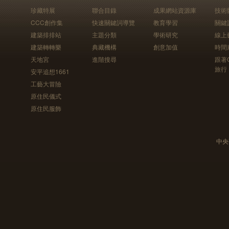
珍藏特展
聯合目錄
成果網站資源庫
技術
CCC創作集
快速關鍵詞導覽
教育學習
關鍵
建築排排站
主題分類
學術研究
線上
建築轉轉樂
典藏機構
創意加值
時間
天地宮
進階搜尋
跟著
旅行
安平追想1661
工藝大冒險
原住民儀式
原住民服飾
中央