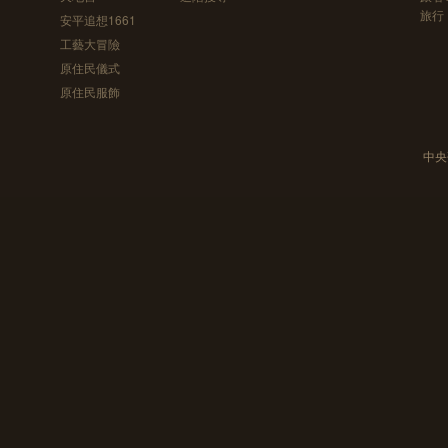
旅行
安平追想1661
工藝大冒險
原住民儀式
原住民服飾
中央