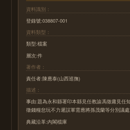
資料識別：
登錄號:038807-001
資料類型：
類型:檔案
層次:件
著作者：
責任者:陳應泰(山西巡撫)
描述：
事由:題為永和縣署印本縣見任教諭馮徵庸見任
徵錢糧怠玩不力遲誤軍需應將孫茂蘭等分別議處
典藏沿革:內閣檔庫