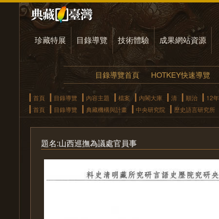
珍藏特展
目錄導覽
技術體驗
成果網站資源
目錄導覽首頁
HOTKEY快速導覽
首頁
目錄導覽
內容主題
檔案
內閣大庫
清
順治
12年
首頁
目錄導覽
典藏機構與計畫
中央研究院
歷史語言研究所
題名:山西巡撫為議處官員事