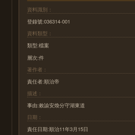
資料識別：
登錄號:036314-001
資料類型：
類型:檔案
層次:件
著作者：
責任者:順治帝
描述：
事由:敕諭安煥分守湖東道
日期：
責任日期:順治11年3月15日