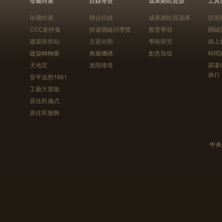
珍藏特展
目錄導覽
成果網站資源
工具
珍藏特展
聯合目錄
成果網站資源庫
技術
CCC創作集
快速關鍵詞導覽
教育學習
關鍵
建築排排站
主題分類
學術研究
線上
建築轉轉樂
典藏機構
創意加值
時間
天地宮
進階搜尋
跟著
旅行
安平追想1661
工藝大冒險
原住民儀式
原住民服飾
中央