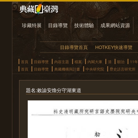
珍藏特展
目錄導覽
技術體驗
成果網站資源
目錄導覽首頁
HOTKEY快速導覽
首頁
目錄導覽
內容主題
檔案
內閣大庫
清
順治
11年
首頁
目錄導覽
典藏機構與計畫
中央研究院
歷史語言研究所
題名:敕諭安煥分守湖東道