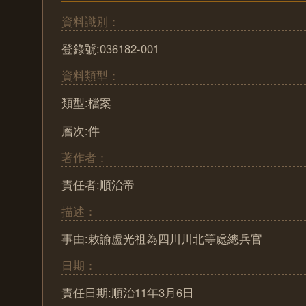
資料識別：
登錄號:036182-001
資料類型：
類型:檔案
層次:件
著作者：
責任者:順治帝
描述：
事由:敕諭盧光祖為四川川北等處總兵官
日期：
責任日期:順治11年3月6日