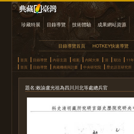
珍藏特展
目錄導覽
技術體驗
成果網站資源
目錄導覽首頁
HOTKEY快速導覽
首頁
目錄導覽
內容主題
檔案
內閣大庫
清
順治
11年
首頁
目錄導覽
典藏機構與計畫
中央研究院
歷史語言研究所
題名:敕諭盧光祖為四川川北等處總兵官