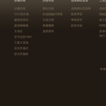
珍藏特展
目錄導覽
成果網站資源
工具
珍藏特展
聯合目錄
成果網站資源庫
技術
CCC創作集
快速關鍵詞導覽
教育學習
關鍵
建築排排站
主題分類
學術研究
線上
建築轉轉樂
典藏機構
創意加值
時間
天地宮
進階搜尋
跟著
旅行
安平追想1661
工藝大冒險
原住民儀式
原住民服飾
中央