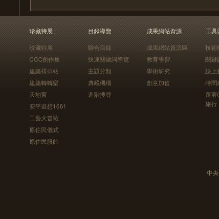
珍藏特展
目錄導覽
成果網站資源
工具
珍藏特展
聯合目錄
成果網站資源庫
技術
CCC創作集
快速關鍵詞導覽
教育學習
關鍵
建築排排站
主題分類
學術研究
線上
建築轉轉樂
典藏機構
創意加值
時間
天地宮
進階搜尋
跟著
旅行
安平追想1661
工藝大冒險
原住民儀式
原住民服飾
中央