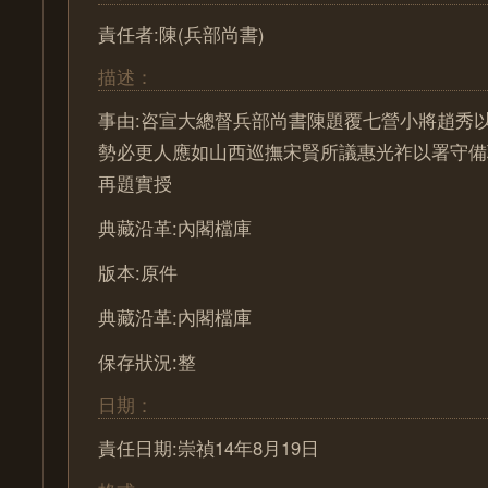
責任者:陳(兵部尚書)
描述：
事由:咨宣大總督兵部尚書陳題覆七營小將趙秀
勢必更人應如山西巡撫宋賢所議惠光祚以署守備
再題實授
典藏沿革:內閣檔庫
版本:原件
典藏沿革:內閣檔庫
保存狀況:整
日期：
責任日期:崇禎14年8月19日