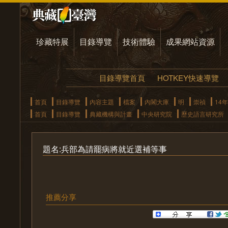
珍藏特展
目錄導覽
技術體驗
成果網站資源
目錄導覽首頁
HOTKEY快速導覽
首頁
目錄導覽
內容主題
檔案
內閣大庫
明
崇禎
14年
首頁
目錄導覽
典藏機構與計畫
中央研究院
歷史語言研究所
題名:兵部為請罷病將就近選補等事
推薦分享