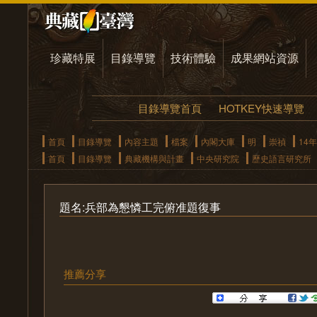
珍藏特展
目錄導覽
技術體驗
成果網站資源
目錄導覽首頁
HOTKEY快速導覽
首頁
目錄導覽
內容主題
檔案
內閣大庫
明
崇禎
14年
首頁
目錄導覽
典藏機構與計畫
中央研究院
歷史語言研究所
題名:兵部為懇憐工完俯准題復事
推薦分享