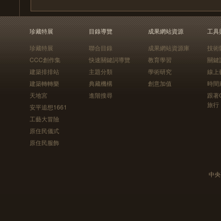
珍藏特展
目錄導覽
成果網站資源
工具
珍藏特展
聯合目錄
成果網站資源庫
技術
CCC創作集
快速關鍵詞導覽
教育學習
關鍵
建築排排站
主題分類
學術研究
線上
建築轉轉樂
典藏機構
創意加值
時間
天地宮
進階搜尋
跟著
旅行
安平追想1661
工藝大冒險
原住民儀式
原住民服飾
中央