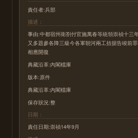
責任者:兵部
描述：
事由:中都宿州衛劄付官施萬春等統領崇禎十三
又多題參各降三級今各軍朝河兩工拮据告竣前罪
相應開復
典藏沿革:內閣檔庫
版本:原件
典藏沿革:內閣檔庫
保存狀況:整
日期：
責任日期:崇禎14年9月