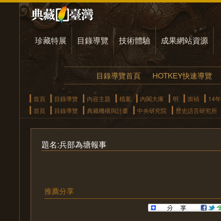
珍藏特展
目錄導覽
技術體驗
成果網站資源
目錄導覽首頁
HOTKEY快速導覽
首頁
目錄導覽
內容主題
檔案
內閣大庫
明
崇禎
14年
首頁
目錄導覽
典藏機構與計畫
中央研究院
歷史語言研究所
題名:兵部為塘報事
推薦分享