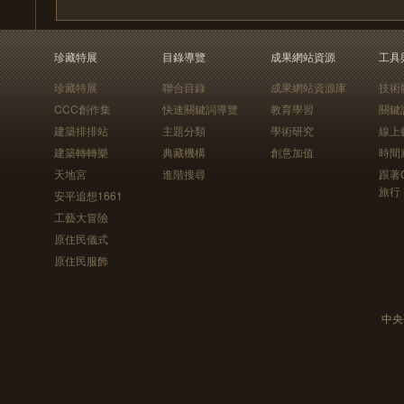
珍藏特展
目錄導覽
成果網站資源
工具
珍藏特展
聯合目錄
成果網站資源庫
技術
CCC創作集
快速關鍵詞導覽
教育學習
關鍵
建築排排站
主題分類
學術研究
線上
建築轉轉樂
典藏機構
創意加值
時間
天地宮
進階搜尋
跟著
旅行
安平追想1661
工藝大冒險
原住民儀式
原住民服飾
中央