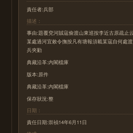
責任者:兵部
描述：
事由:題覆兗河賊寇偷渡山東巡按李近古原疏止
某處過河宜敕令撫按凡有塘報須載某寇自何處渡
兵夾勦
典藏沿革:內閣檔庫
版本:原件
典藏沿革:內閣檔庫
保存狀況:整
日期：
責任日期:崇禎14年6月11日