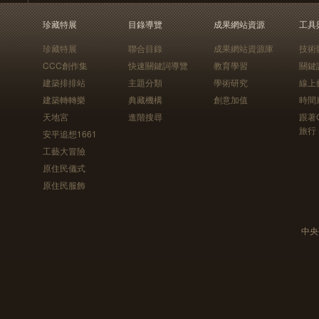
珍藏特展
目錄導覽
成果網站資源
工具
珍藏特展
聯合目錄
成果網站資源庫
技術
CCC創作集
快速關鍵詞導覽
教育學習
關鍵
建築排排站
主題分類
學術研究
線上
建築轉轉樂
典藏機構
創意加值
時間
天地宮
進階搜尋
跟著
旅行
安平追想1661
工藝大冒險
原住民儀式
原住民服飾
中央