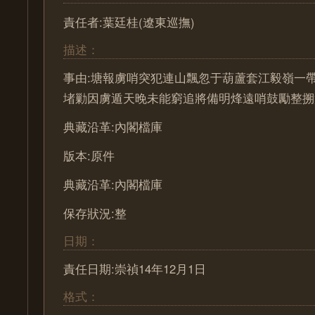
責任者:葉廷桂(遼東巡撫)
描述：
事由:塘報虜哨突犯連山飄忽于葫蘆套江毅嶺一
堵勦因虜遁天晚未能窮追將備明烽遠哨鼓勵整搠
典藏沿革:內閣檔庫
版本:原件
典藏沿革:內閣檔庫
保存狀況:整
日期：
責任日期:崇禎14年12月1日
格式：