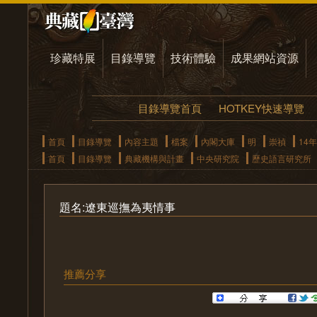
珍藏特展
目錄導覽
技術體驗
成果網站資源
目錄導覽首頁
HOTKEY快速導覽
首頁
目錄導覽
內容主題
檔案
內閣大庫
明
崇禎
14年
首頁
目錄導覽
典藏機構與計畫
中央研究院
歷史語言研究所
題名:遼東巡撫為夷情事
推薦分享