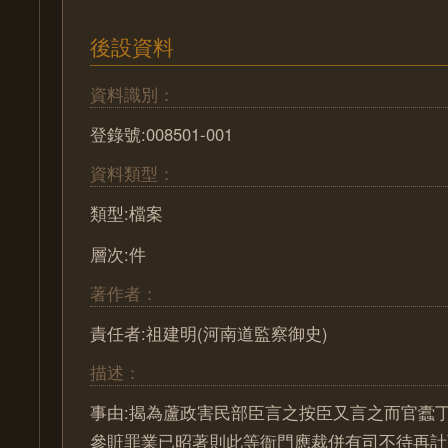
後設資料
資料識別：
登錄號:008501-001
資料類型：
類型:檔案
層次:件
著作者：
責任者:祖建明(河南道監察御史)
描述：
事由:揭為蘆政害民部臣言之按臣又言之而官蠹
參賍罪業已昭著則此等衙門應裁併有司不待再計