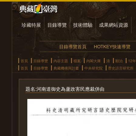
珍藏特展
目錄導覽
技術體驗
成果網站資源
目錄導覽首頁
HOTKEY快速導覽
首頁
目錄導覽
內容主題
檔案
內閣大庫
清
順治
12年
首頁
目錄導覽
典藏機構與計畫
中央研究院
歷史語言研究所
題名:河南道御史為蘆政害民應裁併由