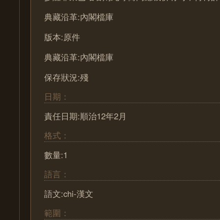
典藏沿革:內閣檔庫
版本:原件
典藏沿革:內閣檔庫
保存狀況:殘
日期：
責任日期:順治12年2月
格式：
數量:1
語言：
語文:chi-漢文
範圍：