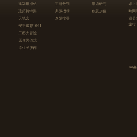
建築排排站
主題分類
學術研究
線上
建築轉轉樂
典藏機構
創意加值
時間
天地宮
進階搜尋
跟著
旅行
安平追想1661
工藝大冒險
原住民儀式
原住民服飾
中央