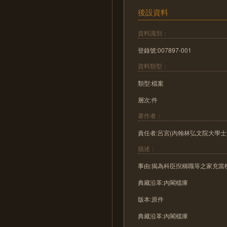
後設資料
資料識別：
登錄號:007897-001
資料類型：
類型:檔案
層次:件
著作者：
責任者:呂宮(內翰林弘文院大學士
描述：
事由:揭為科臣掜稱職等之家充
典藏沿革:內閣檔庫
版本:原件
典藏沿革:內閣檔庫