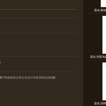
題名:敕
題名:刑部為
)
當機戶而假造府文與公呈自行求免等情乞請乾斷
題名:浙