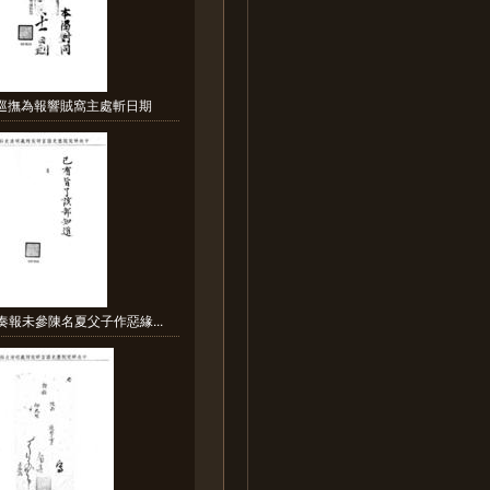
南巡撫為報響賊窩主處斬日期
奏報未參陳名夏父子作惡緣...