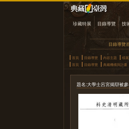
珍藏特展
目錄導覽
技
目錄導覽
首頁
目錄導覽
內容主題
檔案
首頁
目錄導覽
典藏機構與計畫
題名:大學士呂宮揭辯被參