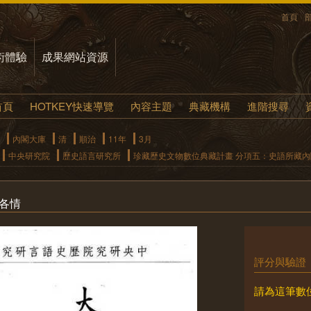
首頁
術體驗
成果網站資源
首頁
HOTKEY快速導覽
內容主題
典藏機構
進階搜尋
內閣大庫
清
順治
11年
3月
中央研究院
歷史語言研究所
珍藏歷史文物數位典藏計畫 分項五：史語所藏
各情
評分與驗證
請為這筆數