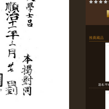
推薦藏品
題名: