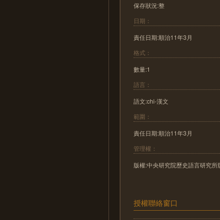
保存狀況:整
日期：
責任日期:順治11年3月
格式：
數量:1
語言：
語文:chi-漢文
範圍：
責任日期:順治11年3月
管理權：
版權:中央研究院歷史語言研究所
授權聯絡窗口