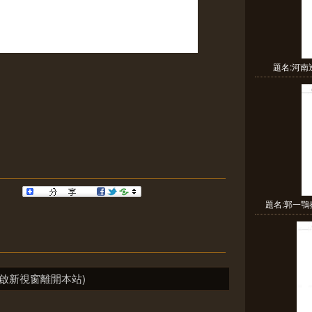
題名:河
題名:郭一鶚
啟新視窗離開本站)