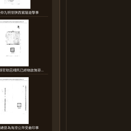
諭仰九明管陝西紫陽遊擊事
縣官助惡殘民已經物故無容...
閩總督為海澄公拜受敕印事