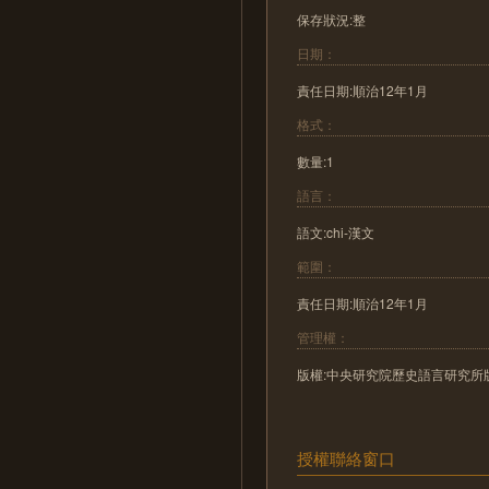
保存狀況:整
日期：
責任日期:順治12年1月
格式：
數量:1
語言：
語文:chi-漢文
範圍：
責任日期:順治12年1月
管理權：
版權:中央研究院歷史語言研究所
授權聯絡窗口