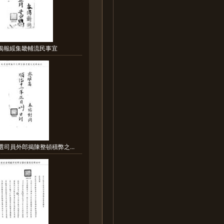
:揭報綏集畿輔流民事宜
選司員外郎揭陳整頓積弊之...