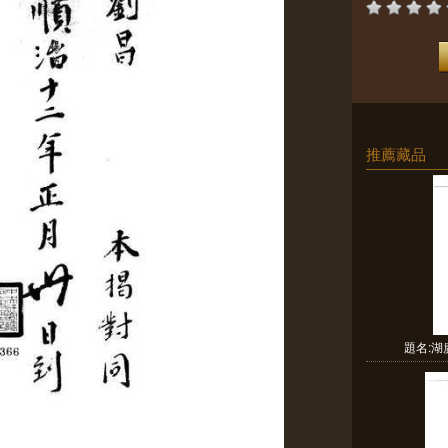
推薦藏品
題名: