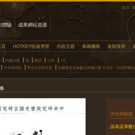
首頁
術體驗
成果網站資源
首頁
HOTKEY快速導覽
內容主題
典藏機構
進階搜尋
內閣大庫
清
順治
12年
1月
中央研究院
歷史語言研究所
珍藏歷史文物數位典藏計畫 分項五：史語所藏
事
評分與驗證
請為這筆數