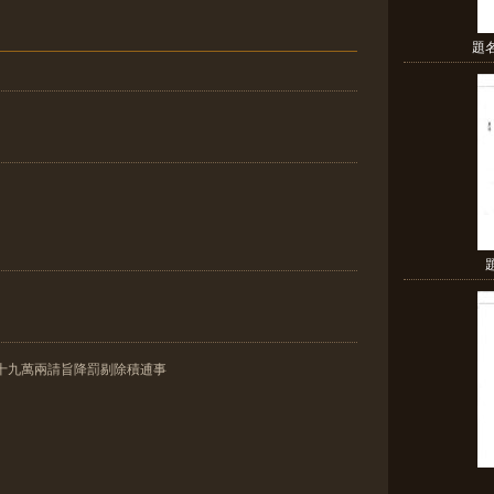
題
十九萬兩請旨降罰剔除積逋事