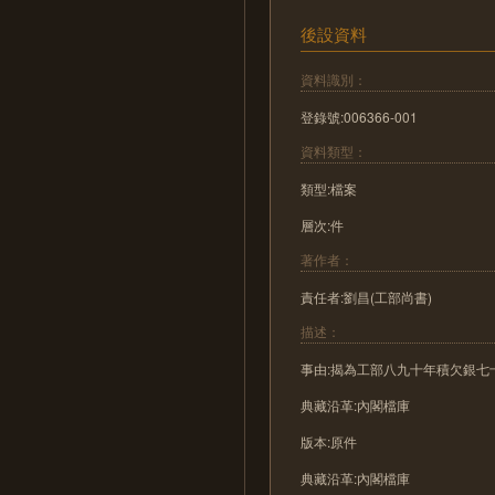
後設資料
資料識別：
登錄號:006366-001
資料類型：
類型:檔案
層次:件
著作者：
責任者:劉昌(工部尚書)
描述：
事由:揭為工部八九十年積欠銀七
典藏沿革:內閣檔庫
版本:原件
典藏沿革:內閣檔庫