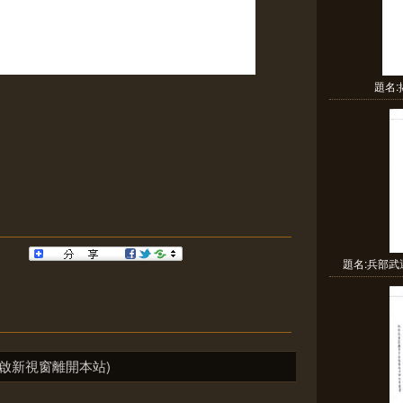
題名
題名:兵部武
啟新視窗離開本站)