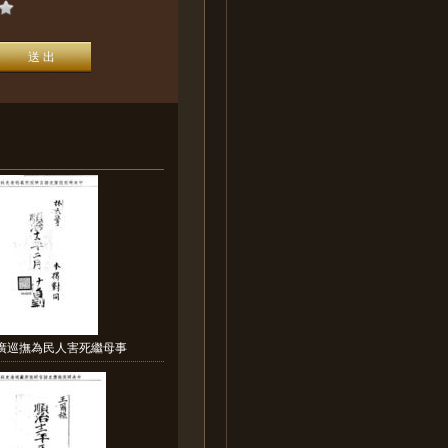
湖廣巡撫為民人害死繼母事