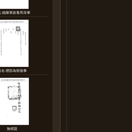
名:揭陳軍政養馬等事
題名:禮部為祭陵事
無標題