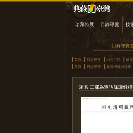
珍藏特展
目錄導覽
技
目錄導覽
首頁
目錄導覽
內容主題
檔案
首頁
目錄導覽
典藏機構與計畫
題名:工部為遵詔條議錢糧