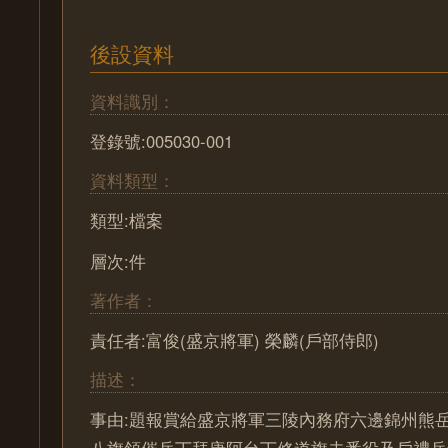
後設資料
資料識別：
登錄號:005030-001
資料類型：
類型:檔案
層次:件
著作者：
責任者:富俊(盛京將軍) 榮麟(戶部侍郎)
描述：
事由:題報賞給盛京將軍三陵內務府六邊錦州熊