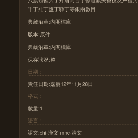
八旗領催兵丁拜唐阿台丁修道旗夫番役及戶禮兵
千丁壯丁鹽丁驛丁等銀兩數目
典藏沿革:內閣檔庫
版本:原件
典藏沿革:內閣檔庫
保存狀況:整
日期：
責任日期:嘉慶12年11月28日
格式：
數量:1
語言：
語文:chi-漢文 mnc-清文