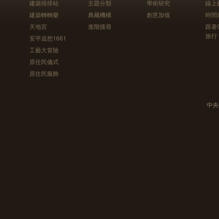
建築排排站
主題分類
學術研究
線上
建築轉轉樂
典藏機構
創意加值
時間
天地宮
進階搜尋
跟著
旅行
安平追想1661
工藝大冒險
原住民儀式
原住民服飾
中央