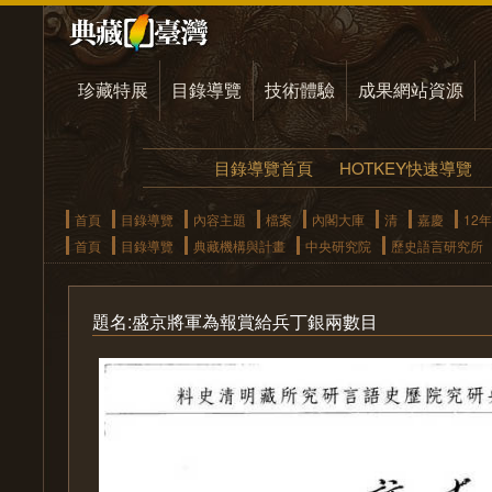
珍藏特展
目錄導覽
技術體驗
成果網站資源
目錄導覽首頁
HOTKEY快速導覽
首頁
目錄導覽
內容主題
檔案
內閣大庫
清
嘉慶
12年
首頁
目錄導覽
典藏機構與計畫
中央研究院
歷史語言研究所
題名:盛京將軍為報賞給兵丁銀兩數目