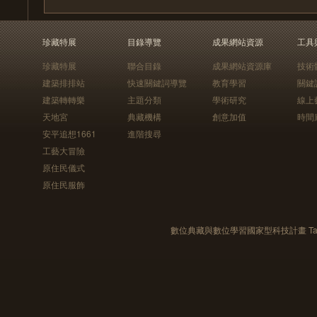
珍藏特展
目錄導覽
成果網站資源
工具
珍藏特展
聯合目錄
成果網站資源庫
技術
建築排排站
快速關鍵詞導覽
教育學習
關鍵
建築轉轉樂
主題分類
學術研究
線上
天地宮
典藏機構
創意加值
時間
安平追想1661
進階搜尋
工藝大冒險
原住民儀式
原住民服飾
數位典藏與數位學習國家型科技計畫 Taiwan e-Le