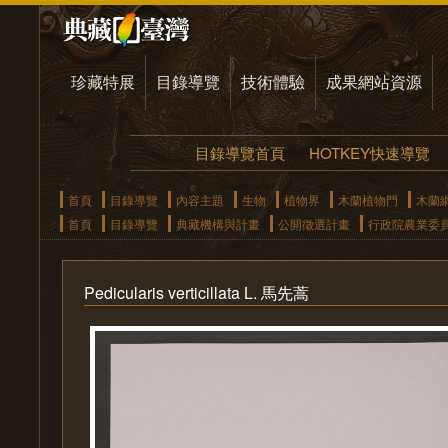
珍藏特展
目錄導覽
技術體驗
成果網站資源
目錄導覽首頁
HOTKEY快速導覽
首頁
目錄導覽
內容主題
生物
植物界
木蘭植物門
木蘭
首頁
目錄導覽
典藏機構與計畫
公開徵選計畫
行政院農業委
Pedicularis verticillata L. 馬先蒿