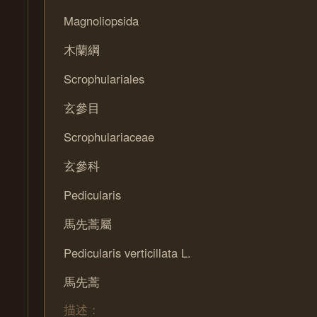
Magnoliopsida
木蘭綱
Scrophulariales
玄參目
Scrophulariaceae
玄參科
Pedicularis
馬先蒿屬
Pedicularis verticillata L.
馬先蒿
描述：