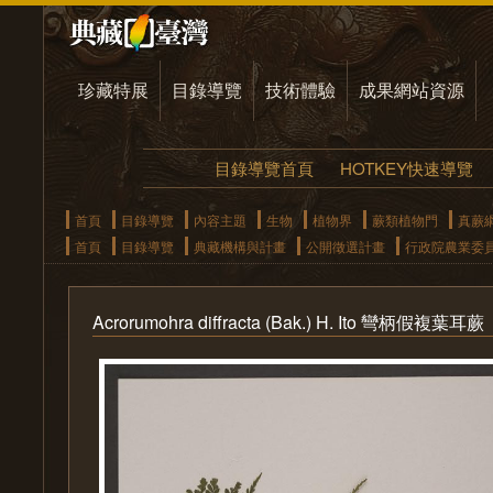
珍藏特展
目錄導覽
技術體驗
成果網站資源
目錄導覽首頁
HOTKEY快速導覽
首頁
目錄導覽
內容主題
生物
植物界
蕨類植物門
真蕨
首頁
目錄導覽
典藏機構與計畫
公開徵選計畫
行政院農業委
Acrorumohra diffracta (Bak.) H. Ito 彎柄假複葉耳蕨