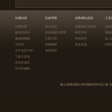
珍藏特展
目錄導覽
成果網站資源
工具
珍藏特展
聯合目錄
成果網站資源庫
技術
建築排排站
快速關鍵詞導覽
教育學習
關鍵
建築轉轉樂
主題分類
學術研究
線上
天地宮
典藏機構
創意加值
時間
安平追想1661
進階搜尋
工藝大冒險
原住民儀式
原住民服飾
數位典藏與數位學習國家型科技計畫 Taiwan e-Le