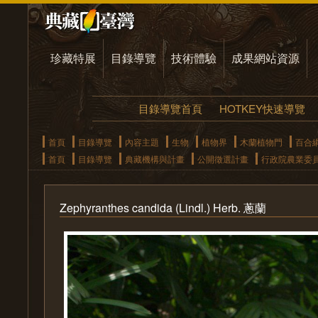
珍藏特展
目錄導覽
技術體驗
成果網站資源
目錄導覽首頁
HOTKEY快速導覽
首頁
目錄導覽
內容主題
生物
植物界
木蘭植物門
百合
首頁
目錄導覽
典藏機構與計畫
公開徵選計畫
行政院農業委
Zephyranthes candida (Lindl.) Herb. 蔥蘭