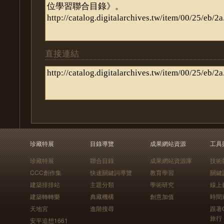
直接連結
珍藏特展
目錄導覽
成果網站資源
工具
珍藏特展
聯合目錄
成果網站資源庫
技術
CCC創作集
快速關鍵詞導覽
教育學習
關鍵
建築排排站
主題分類
學術研究
線上
建築轉轉樂
典藏機構
創意加值
時間
天地宮
進階搜尋
跟著
旅行
安平追想1661