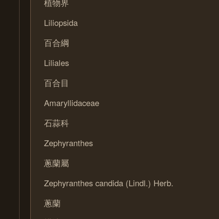
植物界
Liliopsida
百合綱
Liliales
百合目
Amaryllidaceae
石蒜科
Zephyranthes
蔥蘭屬
Zephyranthes candida (Lindl.) Herb.
蔥蘭