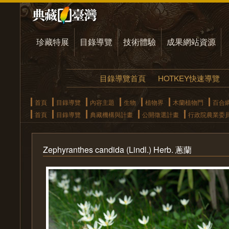
珍藏特展
目錄導覽
技術體驗
成果網站資源
目錄導覽首頁
HOTKEY快速導覽
首頁
目錄導覽
內容主題
生物
植物界
木蘭植物門
百合
首頁
目錄導覽
典藏機構與計畫
公開徵選計畫
行政院農業委
Zephyranthes candida (Lindl.) Herb. 蔥蘭