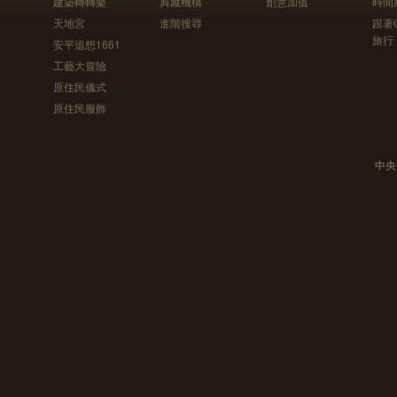
建築轉轉樂
典藏機構
創意加值
時間
天地宮
進階搜尋
跟著
旅行
安平追想1661
工藝大冒險
原住民儀式
原住民服飾
中央