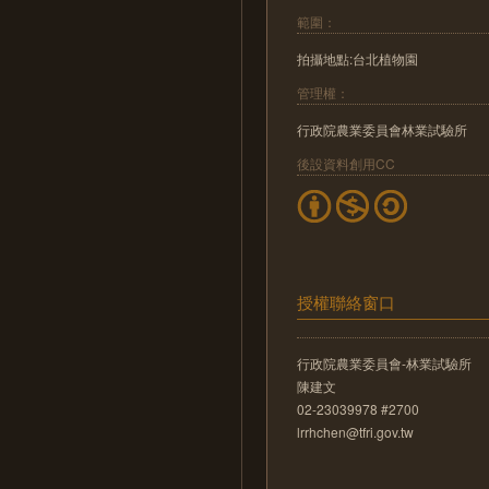
範圍：
拍攝地點:台北植物園
管理權：
行政院農業委員會林業試驗所
後設資料創用CC
授權聯絡窗口
行政院農業委員會-林業試驗所
陳建文
02-23039978 #2700
lrrhchen@tfri.gov.tw