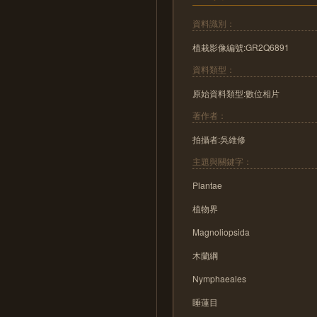
資料識別：
植栽影像編號:GR2Q6891
資料類型：
原始資料類型:數位相片
著作者：
拍攝者:吳維修
主題與關鍵字：
Plantae
植物界
Magnoliopsida
木蘭綱
Nymphaeales
睡蓮目