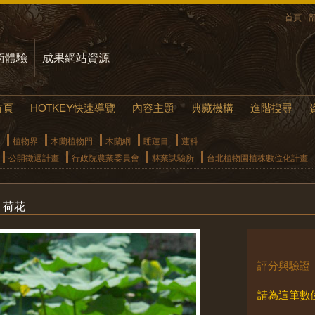
首頁
術體驗
成果網站資源
首頁
HOTKEY快速導覽
內容主題
典藏機構
進階搜尋
植物界
木蘭植物門
木蘭綱
睡蓮目
蓮科
公開徵選計畫
行政院農業委員會
林業試驗所
台北植物園植株數位化計畫
n. 荷花
評分與驗證
請為這筆數