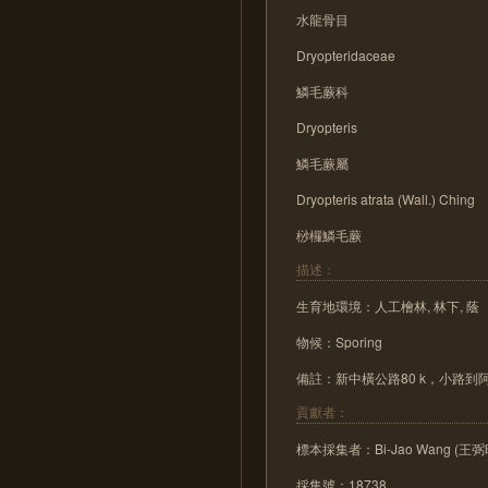
水龍骨目
Dryopteridaceae
鱗毛蕨科
Dryopteris
鱗毛蕨屬
Dryopteris atrata (Wall.) Ching
桫欏鱗毛蕨
描述：
生育地環境：人工檜林, 林下, 蔭
物候：Sporing
備註：新中橫公路80 k，小路
貢獻者：
標本採集者：Bi-Jao Wang (王弼
採集號：18738