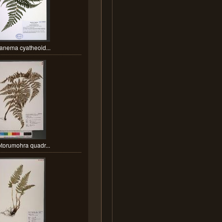
anema cyatheoid...
torumohra quadr...