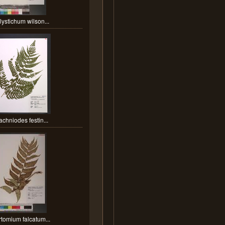
lystichum wilson...
achniodes festin...
tomium falcatum...