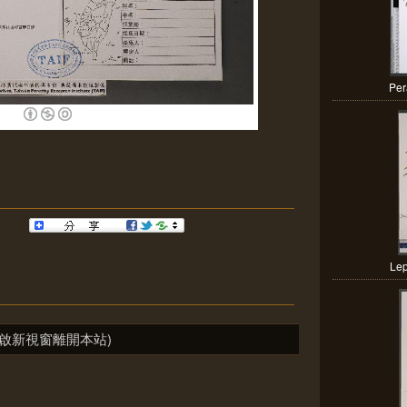
Per
Lep
啟新視窗離開本站)