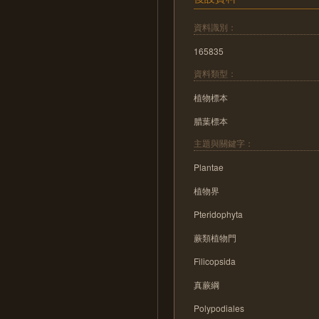
資料識別：
165835
資料類型：
植物標本
腊葉標本
主題與關鍵字：
Plantae
植物界
Pteridophyta
蕨類植物門
Filicopsida
真蕨綱
Polypodiales