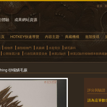
首頁
術體驗
成果網站資源
首頁
HOTKEY快速導覽
內容主題
典藏機構
進階搜尋
植物界
蕨類植物門
真蕨綱
水龍骨目
鱗毛蕨科
公開徵選計畫
行政院農業委員會
林業試驗所
林業試驗所植物標本館典藏
l.) Ching 桫欏鱗毛蕨
評分與驗證
請為這筆數