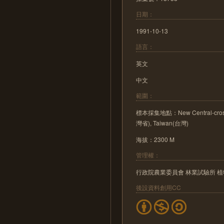
日期：
1991-10-13
語言：
英文
中文
範圍：
標本採集地點：New Central-cross
灣省), Taiwan(台灣)
海拔：2300 M
管理權：
行政院農業委員會 林業試驗所 
後設資料創用CC