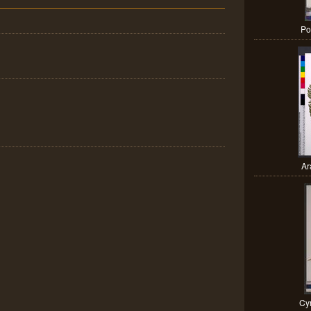
Po
Ar
Cyr