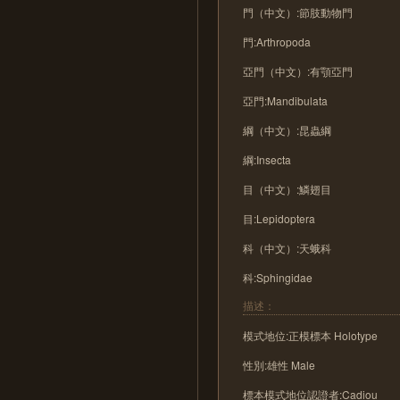
門（中文）:節肢動物門
門:Arthropoda
亞門（中文）:有顎亞門
亞門:Mandibulata
綱（中文）:昆蟲綱
綱:Insecta
目（中文）:鱗翅目
目:Lepidoptera
科（中文）:天蛾科
科:Sphingidae
描述：
模式地位:正模標本 Holotype
性別:雄性 Male
標本模式地位認證者:Cadiou