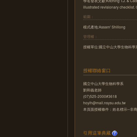
學名發表文獻:Kitching' I.J. & Cadio
illustrated revisionary checklist
範圍：
模式產地:Assam' Shillong
管理權：
授權單位:國立中山大學生物科學
授權聯絡窗口
國立中山大學生物科學系
劉和義老師
(07)525-2000#3618
hoyih@mail.nsysu.edu.tw
本頁面授權條件：姓名標示─非商業
引用這筆典藏