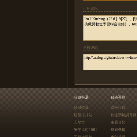
引用資訊
直接連結
珍藏特展
目錄導覽
珍藏特展
聯合目錄
建築排排站
快速關鍵詞導覽
天地宮
主題分類
安平追想1661
典藏機構
工藝大冒險
進階搜尋