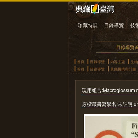
珍藏特展
目錄導覽
技
目錄導覽
首頁
目錄導覽
內容主題
生物
首頁
目錄導覽
典藏機構與計畫
現用組合:Macroglossum neot
原標籤書寫學名:未註明 uns