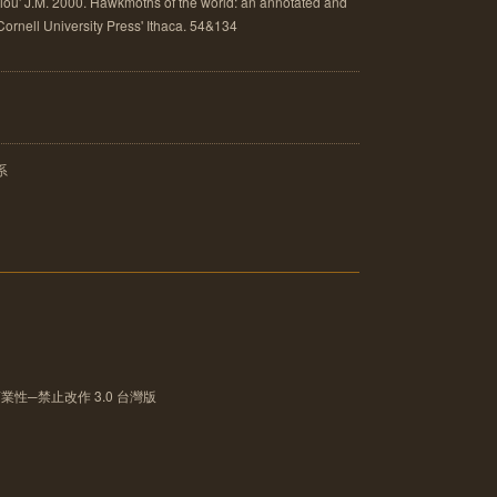
u' J.M. 2000. Hawkmoths of the world: an annotated and
. Cornell University Press' Ithaca. 54&134
系
性─禁止改作 3.0 台灣版