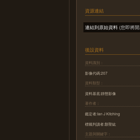
資源連結
連結到原始資料
(您即將開
後設資料
資料識別：
影像代碼:207
資料類型：
資料基底:靜態影像
著作者：
鑑定者:Ian J Kitching
標籤判讀者:顏聖紘
主題與關鍵字：