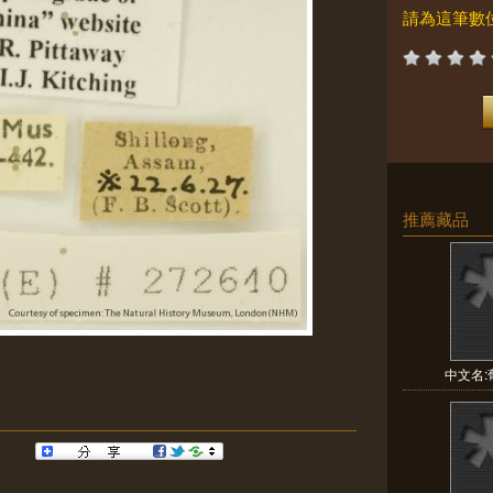
請為這筆數
推薦藏品
中文名:葡