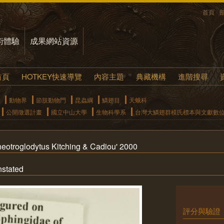
首頁
術體驗
成果網站資源
首頁
HOTKEY快速導覽
內容主題
典藏機構
進階搜尋
動物界
節肢動物門
昆蟲綱
鱗翅目
天蛾科
公開徵選計畫
國立中山大學
生物科學系
台灣大鱗翅群模氏標本與文獻數
roglodytus Kitching & Cadiou' 2000
tated
評分與驗證