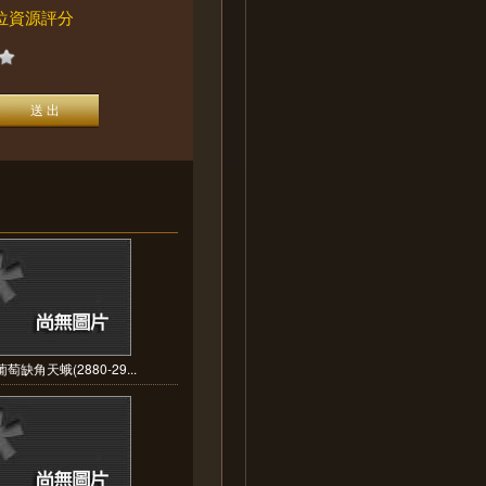
位資源評分
萄缺角天蛾(2880-29...