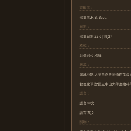
貢獻者：
採集者:F. B. Scott
日期：
採集日期:22.6.[19]27
格式：
影像部位:標籤
來源：
館藏地點:大英自然史博物館昆蟲系
數位化單位:國立中山大學生物科學
語言：
語言:中文
語言:英文
關聯：