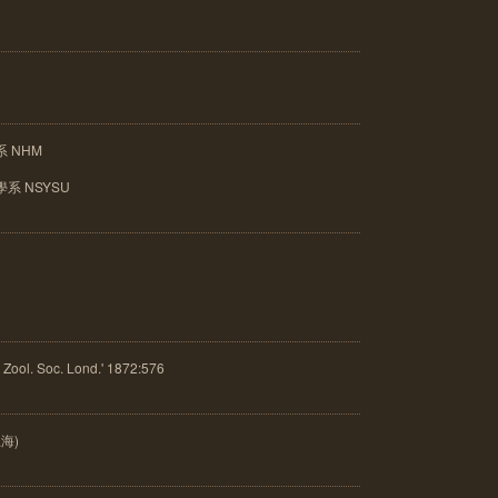
 NHM
系 NSYSU
ol. Soc. Lond.' 1872:576
上海)