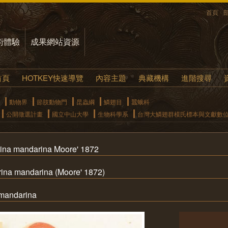
首頁
術體驗
成果網站資源
首頁
HOTKEY快速導覽
內容主題
典藏機構
進階搜尋
動物界
節肢動物門
昆蟲綱
鱗翅目
蠶蛾科
公開徵選計畫
國立中山大學
生物科學系
台灣大鱗翅群模氏標本與文獻數
na mandarina Moore' 1872
 mandarina (Moore' 1872)
ndarina