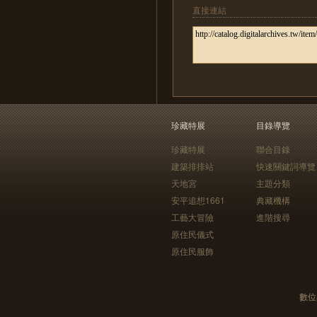
直接連結
珍藏特展
目錄導覽
珍藏特展
聯合目錄
建築排排站
快速關鍵詞導覽
天地宮
主題分類
安平追想1661
典藏機構
工藝大冒險
進階搜尋
原住民儀式
原住民服飾
數位典