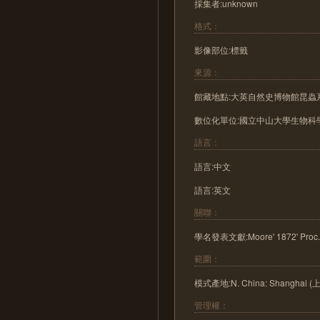
採集者:unknown
格式：
影像部位:標籤
來源：
館藏地點:大英自然史博物館昆蟲系
數位化單位:國立中山大學生物科學
語言：
語言:中文
語言:英文
關聯：
學名發表文獻:Moore' 1872' Proc. Zo
範圍：
模式產地:N. China: Shanghai (
管理權：