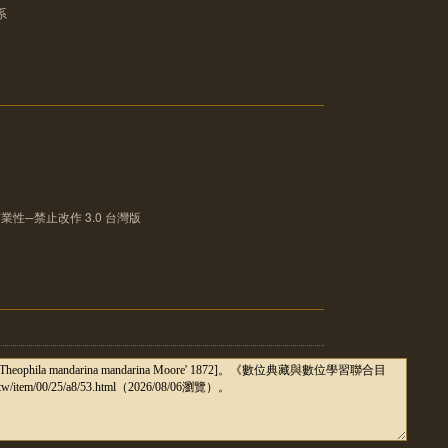
系
性─禁止改作 3.0 台灣版