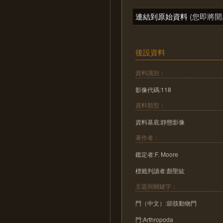
連結到原始資料
(您即將開
後設資料
資料識別：
影像代碼:118
資料類型：
資料基底:靜態影像
著作者：
鑑定者:F. Moore
標籤判讀者:顏聖紘
主題與關鍵字：
門（中文）:節肢動物門
門:Arthropoda