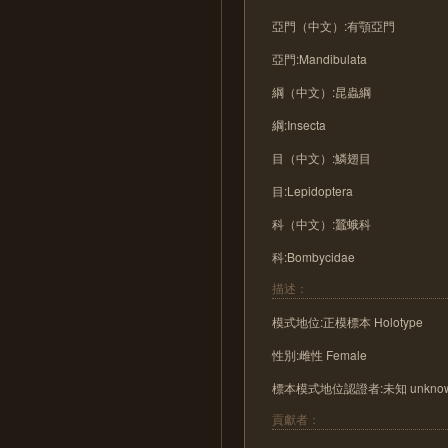
亞門（中文）:有顎亞門
亞門:Mandibulata
綱（中文）:昆蟲綱
綱:Insecta
目（中文）:鱗翅目
目:Lepidoptera
科（中文）:蠶蛾科
科:Bombycidae
描述：
模式地位:正模標本 Holotype
性別:雌性 Female
標本模式地位認證者:未知 unkno
貢獻者：