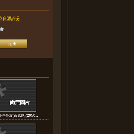
位資源評分
灣茶蠶(茶蠶蛾)(2950...