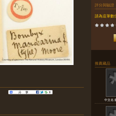
評分與驗證
請為這筆數
推薦藏品
中文名:臺