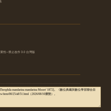
系
性─禁止改作 3.0 台灣版