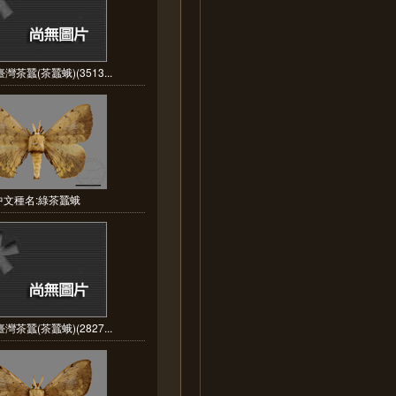
灣茶蠶(茶蠶蛾)(3513...
中文種名:綠茶蠶蛾
灣茶蠶(茶蠶蛾)(2827...