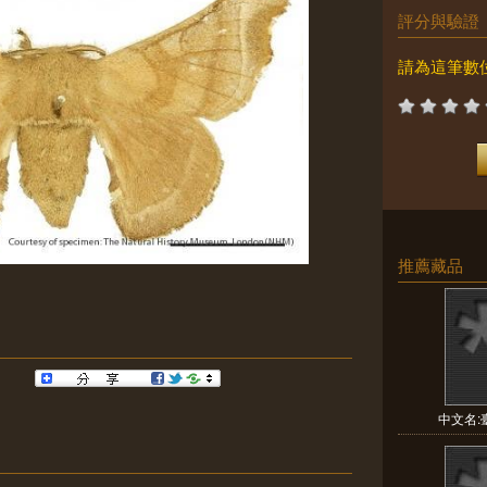
評分與驗證
請為這筆數
推薦藏品
中文名:臺