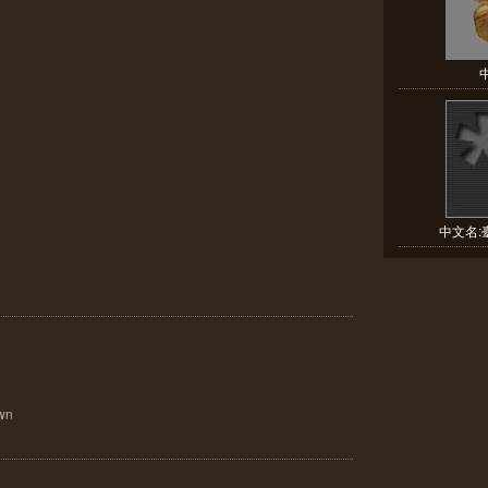
中文名:臺
wn