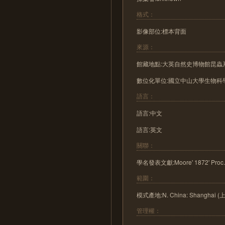
格式：
影像部位:標本背面
來源：
館藏地點:大英自然史博物館昆蟲系
數位化單位:國立中山大學生物科學
語言：
語言:中文
語言:英文
關聯：
學名發表文獻:Moore' 1872' Proc. Zo
範圍：
模式產地:N. China: Shanghai (
管理權：