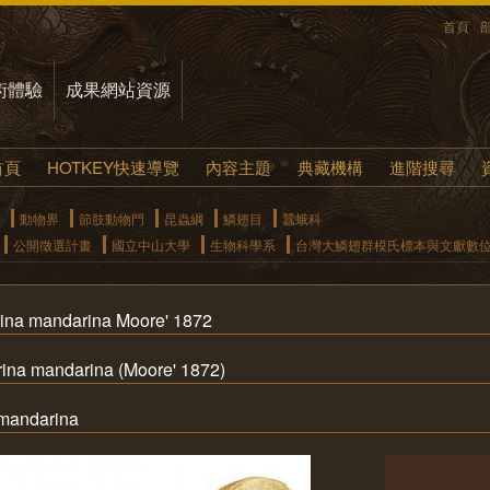
首頁
術體驗
成果網站資源
首頁
HOTKEY快速導覽
內容主題
典藏機構
進階搜尋
動物界
節肢動物門
昆蟲綱
鱗翅目
蠶蛾科
公開徵選計畫
國立中山大學
生物科學系
台灣大鱗翅群模氏標本與文獻數
na mandarina Moore' 1872
 mandarina (Moore' 1872)
ndarina