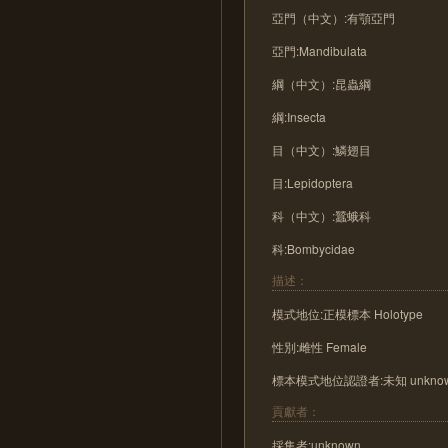
亞門（中文）:有顎亞門
亞門:Mandibulata
綱（中文）:昆蟲綱
綱:Insecta
目（中文）:鱗翅目
目:Lepidoptera
科（中文）:蠶蛾科
科:Bombycidae
描述：
模式地位:正模標本 Holotype
性別:雌性 Female
標本模式地位認證者:未知 unkno
貢獻者：
採集者:unknown