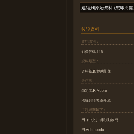
連結到原始資料
(您即將開
後設資料
資料識別：
影像代碼:116
資料類型：
資料基底:靜態影像
著作者：
鑑定者:F. Moore
標籤判讀者:顏聖紘
主題與關鍵字：
門（中文）:節肢動物門
門:Arthropoda