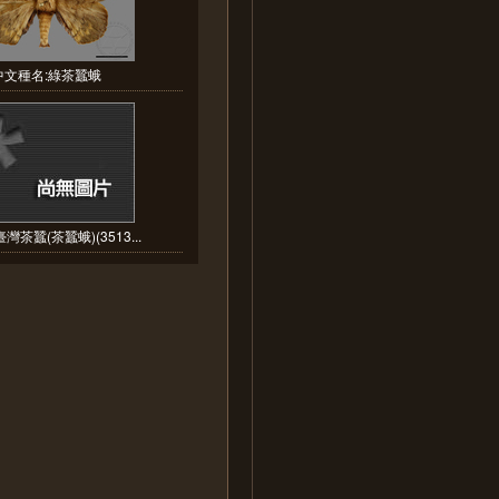
中文種名:綠茶蠶蛾
灣茶蠶(茶蠶蛾)(3513...