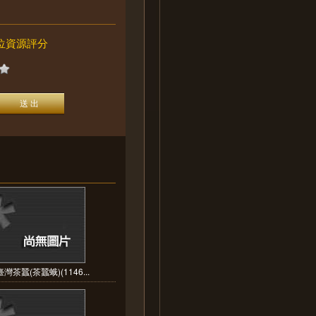
位資源評分
灣茶蠶(茶蠶蛾)(1146...