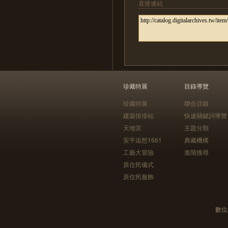
直接連結
珍藏特展
目錄導覽
珍藏特展
聯合目錄
建築排排站
快速關鍵詞導覽
天地宮
主題分類
安平追想1661
典藏機構
工藝大冒險
進階搜尋
原住民儀式
原住民服飾
數位典