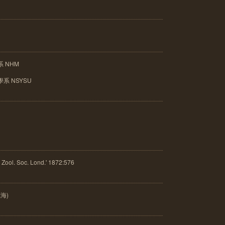
 NHM
系 NSYSU
ol. Soc. Lond.' 1872:576
上海)