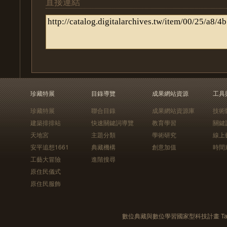
直接連結
珍藏特展
目錄導覽
成果網站資源
工具
珍藏特展
聯合目錄
成果網站資源庫
技術
建築排排站
快速關鍵詞導覽
教育學習
關鍵
天地宮
主題分類
學術研究
線上
安平追想1661
典藏機構
創意加值
時間
工藝大冒險
進階搜尋
原住民儀式
原住民服飾
數位典藏與數位學習國家型科技計畫 Taiwan e-Le