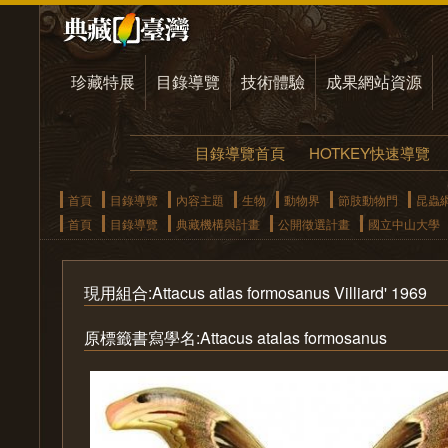
珍藏特展
目錄導覽
技術體驗
成果網站資源
目錄導覽首頁
HOTKEY快速導覽
首頁
目錄導覽
內容主題
生物
動物界
節肢動物門
昆蟲
首頁
目錄導覽
典藏機構與計畫
公開徵選計畫
國立中山大學
現用組合:Attacus atlas formosanus Villiard' 1969
原標籤書寫學名:Attacus atalas formosanus