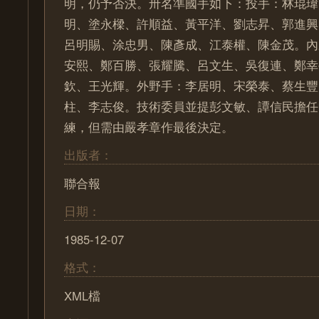
明，仍予否決。卅名準國手如下：投手：林琨瑋
明、塗永樑、許順益、黃平洋、劉志昇、郭進興
呂明賜、涂忠男、陳彥成、江泰權、陳金茂。內
安熙、鄭百勝、張耀騰、呂文生、吳復連、鄭幸
欽、王光輝。外野手：李居明、宋榮泰、蔡生豐
柱、李志俊。技術委員並提彭文敏、譚信民擔任
練，但需由嚴孝章作最後決定。
出版者：
聯合報
日期：
1985-12-07
格式：
XML檔