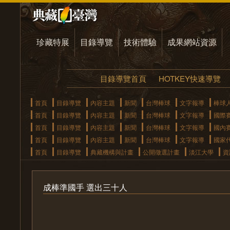
珍藏特展
目錄導覽
技術體驗
成果網站資源
目錄導覽首頁
HOTKEY快速導覽
首頁
目錄導覽
內容主題
新聞
台灣棒球
文字報導
棒球
首頁
目錄導覽
內容主題
新聞
台灣棒球
文字報導
國際
首頁
目錄導覽
內容主題
新聞
台灣棒球
文字報導
國內
首頁
目錄導覽
內容主題
新聞
台灣棒球
文字報導
國家
首頁
目錄導覽
典藏機構與計畫
公開徵選計畫
淡江大學
資
成棒準國手 選出三十人