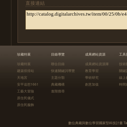
直接連結
珍藏特展
目錄導覽
成果網站資源
工具
珍藏特展
聯合目錄
成果網站資源庫
技術
建築排排站
快速關鍵詞導覽
教育學習
關鍵
天地宮
主題分類
學術研究
線上
安平追想1661
典藏機構
創意加值
時間
工藝大冒險
進階搜尋
原住民儀式
原住民服飾
數位典藏與數位學習國家型科技計畫 Taiwan e-Le