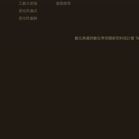
工藝大冒險
進階搜尋
原住民儀式
原住民服飾
數位典藏與數位學習國家型科技計畫 Taiwan e-Le