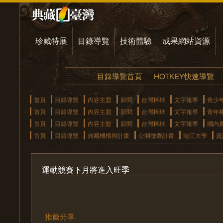
珍藏特展
目錄導覽
技術體驗
成果網站資源
目錄導覽首頁
HOTKEY快速導覽
首頁
目錄導覽
內容主題
新聞
台灣棒球
文字報導
青少
首頁
目錄導覽
內容主題
新聞
台灣棒球
文字報導
青年
首頁
目錄導覽
內容主題
新聞
台灣棒球
文字報導
國內
首頁
目錄導覽
典藏機構與計畫
公開徵選計畫
淡江大學
資
運動競賽下月將進入旺季
推薦分享