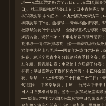
球──光華隊選拔賽(六至八日)……光華隊員順
日)。球三國四強邀請賽(上旬；日本青棒隊訪華
棒球隊訪華(中旬日本）本九州產業大學訪華，
棒隊訪華(下旬)。曲棍球──青年杯曲棍球賽。
校際擊劍賽(十日)足球──全國學童杯足球賽；
練講習會。現代五項：冬季兩項裁判訓練講習；
賽排球──青年杯排球賽。船──舉辦風浪板級
節集中大登山巧固球──國青年杯或自強杯賽：
杯賽。網球全國青少年分齡網球春季排名賽；舉
壯年組、長青組初賽；南區第十六屆獅子杯賽；
杯賽；舉辦國際女子聯邦杯會外賽：中正杯全國
賽。拳擊──中上拳擊賽(二十日至二十二日)；
旬)體操──中等拳擊賽，手球──台灣區中學學
日大口徑步槍射擊賽。游泳──參加烏拉圭國際
──邀請日本明治大學隊來華參加中日合氣道表
參加象牙海岸公開賽(上旬)；參加第二屆哥倫