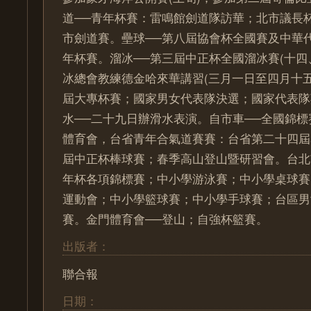
道──青年杯賽：雷鳴館劍道隊訪華；北市議長
市劍道賽。壘球──第八屆協會杯全國賽及中華
年杯賽。溜冰──第三屆中正杯全國溜冰賽(十四
冰總會教練德金哈來華講習(三月一日至四月十五
屆大專杯賽；國家男女代表隊決選；國家代表隊
水──二十九日辦滑水表演。自市車──全國錦
體育會，台省青年合氣道賽賽：台省第二十四屆
屆中正杯棒球賽；春季高山登山暨研習會。台北
年杯各項錦標賽；中小學游泳賽；中小學桌球賽
運動會；中小學籃球賽；中小學手球賽；台區男
賽。金門體育會──登山；自強杯籃賽。
出版者：
聯合報
日期：