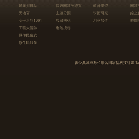
建築排排站
快速關鍵詞導覽
教育學習
關鍵
天地宮
主題分類
學術研究
線上
安平追想1661
典藏機構
創意加值
時間
工藝大冒險
進階搜尋
原住民儀式
原住民服飾
數位典藏與數位學習國家型科技計畫 Taiwan e-Le