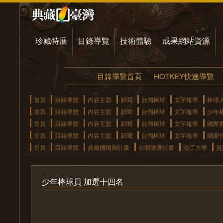
珍藏特展
目錄導覽
技術體驗
成果網站資源
目錄導覽首頁
HOTKEY快速導覽
首頁
目錄導覽
內容主題
新聞
台灣棒球
文字報導
棒球
首頁
目錄導覽
內容主題
新聞
台灣棒球
文字報導
少年
首頁
目錄導覽
內容主題
新聞
台灣棒球
文字報導
國際
首頁
目錄導覽
內容主題
新聞
台灣棒球
文字報導
國家
首頁
目錄導覽
典藏機構與計畫
公開徵選計畫
淡江大學
資
少年棒球員 加選十四名