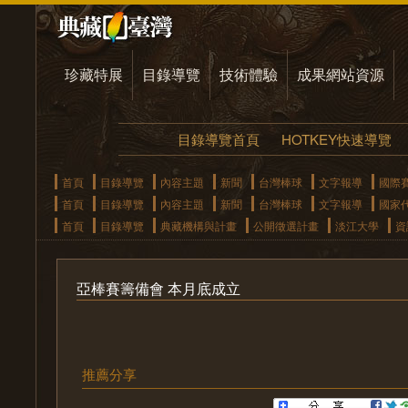
珍藏特展
目錄導覽
技術體驗
成果網站資源
目錄導覽首頁
HOTKEY快速導覽
首頁
目錄導覽
內容主題
新聞
台灣棒球
文字報導
國際
首頁
目錄導覽
內容主題
新聞
台灣棒球
文字報導
國家
首頁
目錄導覽
典藏機構與計畫
公開徵選計畫
淡江大學
資
亞棒賽籌備會 本月底成立
推薦分享