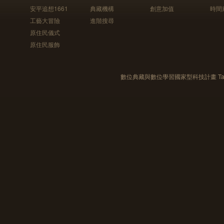
安平追想1661
典藏機構
創意加值
時間
工藝大冒險
進階搜尋
原住民儀式
原住民服飾
數位典藏與數位學習國家型科技計畫 Taiwan e-Le